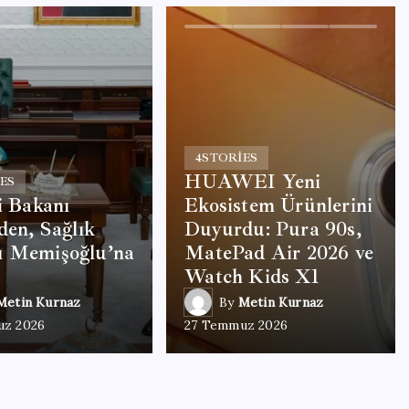
4
STORIES
HUAWEI Yeni
ES
ri Bakanı
Ekosistem Ürünlerini
’den, Sağlık
Duyurdu: Pura 90s,
ı Memişoğlu’na
MatePad Air 2026 ve
Watch Kids X1
Metin Kurnaz
By
Metin Kurnaz
uz 2026
27 Temmuz 2026