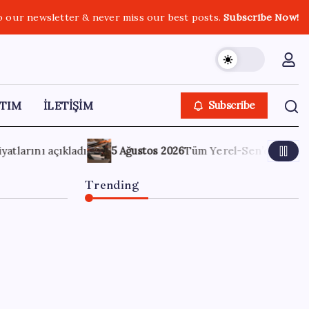
o our newsletter & never miss our best posts.
Subscribe Now!
TIM
İLETİŞİM
Subscribe
m Yerel-Sen’den yeni çözüm sürecine tepki: ‘Terörle pazarlı
Trending
ABD, İran bağlantılı kripto
para borsasına yaptırım
uyguladı
8 Ağustos 2026
0