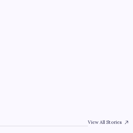
EKONOMI
sasına
Çıkarılabilir Bataryalı 
Dönüyor
By
Metin Kurnaz
7 Ağustos 2026
View All Stories