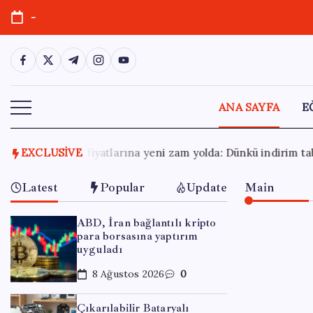
Skip
-
to
content
https://www.facebook.com/
https://twitter.com/
https://t.me/
https://www.instagram.com/
https://youtube.com/
ANA SAYFA
E
yolda: Dünkü indirim tabelalara yansımamıştı…
EXCLUSIVE
6 Ağustos 
Latest
Popular
Update
Main
ABD, İran bağlantılı kripto
para borsasına yaptırım
uyguladı
8 Ağustos 2026
0
Çıkarılabilir Bataryalı