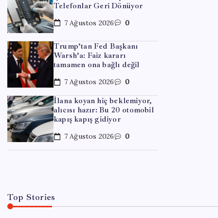
Telefonlar Geri Dönüyor
7 Ağustos 2026
0
Trump’tan Fed Başkanı
Warsh’a: Faiz kararı
tamamen ona bağlı değil
7 Ağustos 2026
0
EĞITIM
İlana koyan hiç beklemiyor,
alıcısı hazır: Bu 20 otomobil
ABD, 
kapış kapış gidiyor
yaptı
7 Ağustos 2026
0
By
Met
Top Stories