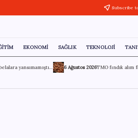
Subscribe t
ĞİTİM
EKONOMİ
SAĞLIK
TEKNOLOJİ
TANI
2026
TMO fındık alım fiyatlarını açıkladı
5 Ağustos 2026
Tü