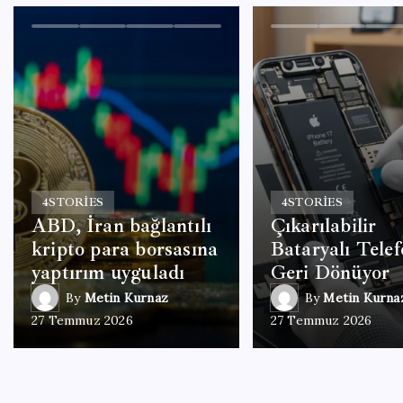
4
STORIES
4
STORIES
ABD, İran bağlantılı
Çıkarılabilir
kripto para borsasına
Bataryalı Telef
yaptırım uyguladı
Geri Dönüyor
By
Metin Kurnaz
By
Metin Kurna
27 Temmuz 2026
27 Temmuz 2026