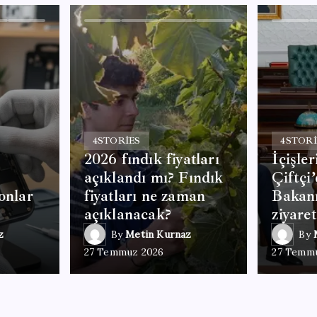
4
STORIES
4
STORI
2026 fındık fiyatları
İçişle
açıklandı mı? Fındık
Çiftçi
onlar
fiyatları ne zaman
Bakan
açıklanacak?
ziyaret
z
By
Metin Kurnaz
By
27 Temmuz 2026
27 Temm