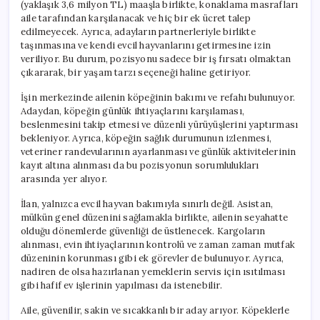
(yaklaşık 3,6 milyon TL) maaşla birlikte, konaklama masrafları
aile tarafından karşılanacak ve hiç bir ek ücret talep
edilmeyecek. Ayrıca, adayların partnerleriyle birlikte
taşınmasına ve kendi evcil hayvanlarını getirmesine izin
veriliyor. Bu durum, pozisyonu sadece bir iş fırsatı olmaktan
çıkararak, bir yaşam tarzı seçeneği haline getiriyor.
İşin merkezinde ailenin köpeğinin bakımı ve refahı bulunuyor.
Adaydan, köpeğin günlük ihtiyaçlarını karşılaması,
beslenmesini takip etmesi ve düzenli yürüyüşlerini yaptırması
bekleniyor. Ayrıca, köpeğin sağlık durumunun izlenmesi,
veteriner randevularının ayarlanması ve günlük aktivitelerinin
kayıt altına alınması da bu pozisyonun sorumlulukları
arasında yer alıyor.
İlan, yalnızca evcil hayvan bakımıyla sınırlı değil. Asistan,
mülkün genel düzenini sağlamakla birlikte, ailenin seyahatte
olduğu dönemlerde güvenliği de üstlenecek. Kargoların
alınması, evin ihtiyaçlarının kontrolü ve zaman zaman mutfak
düzeninin korunması gibi ek görevler de bulunuyor. Ayrıca,
nadiren de olsa hazırlanan yemeklerin servis için ısıtılması
gibi hafif ev işlerinin yapılması da istenebilir.
Aile, güvenilir, sakin ve sıcakkanlı bir aday arıyor. Köpeklerle