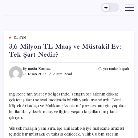
Skip
to
content
EĞITIM
3,6 Milyon TL Maaş ve Müstakil Ev:
Tek Şart Nedir?
3,6
By
metin Kurnaz
yorumlar kapalı
Milyon
23 Nisan 2026
2 Min Read
TL
Maaş
ve
İngiltere’nin Surrey bölgesinde, zengin bir ailenin dikkat
Müstakil
çekici iş ilanı sosyal medyada büyük yankı uyandırdı. “Yatılı
Ev:
Tek
Köpek Arkadaşı ve Malikane Asistanı” pozisyonu için yapılan
Şart
bu ilanda, yüksek maaş ve ilginç yaşam koşulları ön plana
Nedir?
çıkıyor.
için
Yüksek maaşın yanı sıra, işe alınacak kişiye malikane arazisi
içinde bir müstakil ev tahsis edilecek. Yıllık 60 bin sterlin