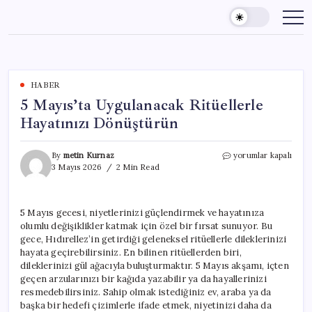
Skip
to
content
HABER
5 Mayıs’ta Uygulanacak Ritüellerle
Hayatınızı Dönüştürün
5
By
metin Kurnaz
yorumlar kapalı
Mayıs’ta
3 Mayıs 2026
2 Min Read
Uygulanacak
Ritüellerle
Hayatınızı
5 Mayıs gecesi, niyetlerinizi güçlendirmek ve hayatınıza
Dönüştürün
olumlu değişiklikler katmak için özel bir fırsat sunuyor. Bu
için
gece, Hıdırellez’in getirdiği geleneksel ritüellerle dileklerinizi
hayata geçirebilirsiniz. En bilinen ritüellerden biri,
dileklerinizi gül ağacıyla buluşturmaktır. 5 Mayıs akşamı, içten
geçen arzularınızı bir kağıda yazabilir ya da hayallerinizi
resmedebilirsiniz. Sahip olmak istediğiniz ev, araba ya da
başka bir hedefi çizimlerle ifade etmek, niyetinizi daha da