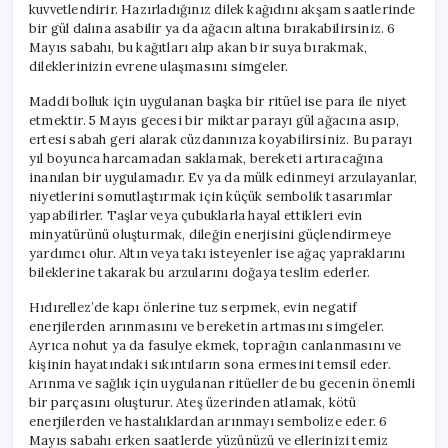
kuvvetlendirir. Hazırladığınız dilek kağıdını akşam saatlerinde
bir gül dalına asabilir ya da ağacın altına bırakabilirsiniz. 6
Mayıs sabahı, bu kağıtları alıp akan bir suya bırakmak,
dileklerinizin evrene ulaşmasını simgeler.
Maddi bolluk için uygulanan başka bir ritüel ise para ile niyet
etmektir. 5 Mayıs gecesi bir miktar parayı gül ağacına asıp,
ertesi sabah geri alarak cüzdanınıza koyabilirsiniz. Bu parayı
yıl boyunca harcamadan saklamak, bereketi artıracağına
inanılan bir uygulamadır. Ev ya da mülk edinmeyi arzulayanlar,
niyetlerini somutlaştırmak için küçük sembolik tasarımlar
yapabilirler. Taşlar veya çubuklarla hayal ettikleri evin
minyatürünü oluşturmak, dileğin enerjisini güçlendirmeye
yardımcı olur. Altın veya takı isteyenler ise ağaç yapraklarını
bileklerine takarak bu arzularını doğaya teslim ederler.
Hıdırellez’de kapı önlerine tuz serpmek, evin negatif
enerjilerden arınmasını ve bereketin artmasını simgeler.
Ayrıca nohut ya da fasulye ekmek, toprağın canlanmasını ve
kişinin hayatındaki sıkıntıların sona ermesini temsil eder.
Arınma ve sağlık için uygulanan ritüeller de bu gecenin önemli
bir parçasını oluşturur. Ateş üzerinden atlamak, kötü
enerjilerden ve hastalıklardan arınmayı sembolize eder. 6
Mayıs sabahı erken saatlerde yüzünüzü ve ellerinizi temiz