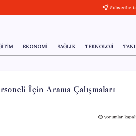
Subscribe t
ĞİTİM
EKONOMİ
SAĞLIK
TEKNOLOJİ
TANI
soneli İçin Arama Çalışmaları
8
yorumlar kapal
Gündür
Kayıp
Olan