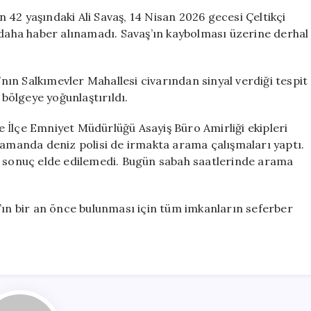
Zabıta
42 yaşındaki Ali Savaş, 14 Nisan 2026 gecesi Çeltikçi
Personeli
 daha haber alınamadı. Savaş’ın kaybolması üzerine derhal
İçin
Arama
Çalışmaları
ın Salkımevler Mahallesi civarından sinyal verdiği tespit
Devam
 bölgeye yoğunlaştırıldı.
Ediyor
için
 İlçe Emniyet Müdürlüğü Asayiş Büro Amirliği ekipleri
zamanda deniz polisi de irmakta arama çalışmaları yaptı.
r sonuç elde edilemedi. Bugün sabah saatlerinde arama
vaş’ın bir an önce bulunması için tüm imkanların seferber