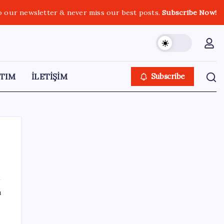
o our newsletter & never miss our best posts.
Subscribe Now!
TIM
İLETİŞİM
Subscribe
SON YAZILAR
ı
Tüm Yerel-Sen’den yeni çözüm sürecine
tepki: ‘Terörle pazarlık olmaz’