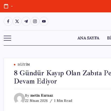
Skip
-
to
content
https://www.facebook.com/
https://twitter.com/
https://t.me/
https://www.instagram.com/
https://youtube.com/
ANA SAYFA
E
EĞITIM
8 Gündür Kayıp Olan Zabıta Per
Devam Ediyor
By
metin Kurnaz
22 Nisan 2026
1 Min Read