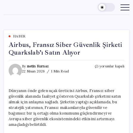
Skip
to
content
HABER
Airbus, Fransız Siber Güvenlik Şirketi
Quarkslab’ı Satın Alıyor
Airbus,
By
metin Kurnaz
yorumlar kapalı
Fransız
22 Nisan 2026
1 Min Read
Siber
Güvenlik
Şirketi
Dünyanın önde gelen uçak üreticisi Airbus, Fransız siber
Quarkslab’ı
güvenlik alanında faaliyet gösteren Quarkslab şirketini satın
Satın
Alıyor
almak için anlaşma sağladı. Şirketin yaptığı açıklamada, bu
için
stratejik yatırımın, Fransız makamlarıyla güvenilir ve
bağımsız bir iş ortağı olma konumunu güçlendirmeyi ve
Avrupa siber güvenlik ekosistemindeki etkisini artırmayı
amaçladığı belirtildi.