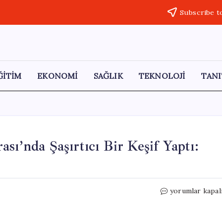
Subscribe t
ĞİTİM
EKONOMİ
SAĞLIK
TEKNOLOJİ
TANI
sı’nda Şaşırtıcı Bir Keşif Yaptı:
Araştırmacılar
yorumlar kapal
Bruniquel
Mağarası’nda
Şaşırtıcı