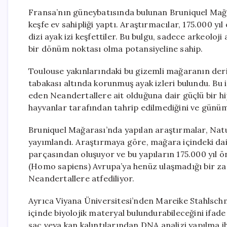
Fransa’nın güneybatısında bulunan Bruniquel Mağar
keşfe ev sahipliği yaptı. Araştırmacılar, 175.000 y
dizi ayak izi keşfettiler. Bu bulgu, sadece arkeoloj
bir dönüm noktası olma potansiyeline sahip.
Toulouse yakınlarındaki bu gizemli mağaranın deri
tabakası altında korunmuş ayak izleri bulundu. Bu i
eden Neandertallere ait olduğuna dair güçlü bir hi
hayvanlar tarafından tahrip edilmediğini ve günümüz
Bruniquel Mağarası’nda yapılan araştırmalar, Nat
yayımlandı. Araştırmaya göre, mağara içindeki daires
parçasından oluşuyor ve bu yapıların 175.000 yıl ön
(Homo sapiens) Avrupa’ya henüz ulaşmadığı bir za
Neandertallere atfediliyor.
Ayrıca Viyana Üniversitesi’nden Mareike Stahlschmi
içinde biyolojik materyal bulundurabileceğini ifade 
saç veya kan kalıntılarından DNA analizi yapılma i