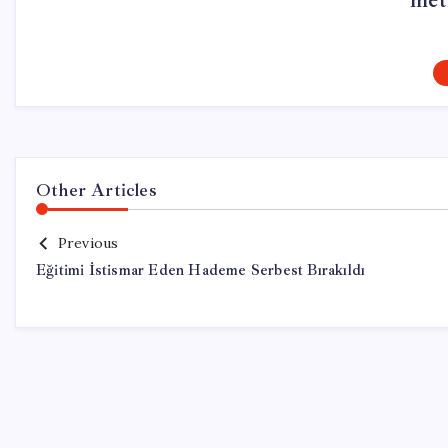
met
Other Articles
Previous
Eğitimi İstismar Eden Hademe Serbest Bırakıldı