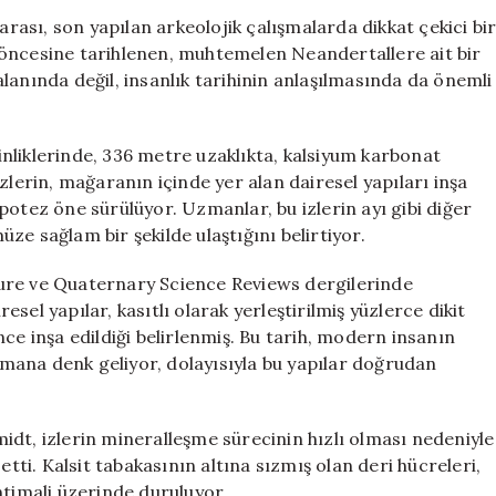
Bir
ası, son yapılan arkeolojik çalışmalarda dikkat çekici bi
Keşif
ıl öncesine tarihlenen, muhtemelen Neandertallere ait bir
Yaptı:
i alanında değil, insanlık tarihinin anlaşılmasında da önemli
Neandertallere
Ait
İzin
nliklerinde, 336 metre uzaklıkta, kalsiyum karbonat
İzleri
zlerin, mağaranın içinde yer alan dairesel yapıları inşa
için
potez öne sürülüyor. Uzmanlar, bu izlerin ayı gibi diğer
e sağlam bir şekilde ulaştığını belirtiyor.
ure ve Quaternary Science Reviews dergilerinde
el yapılar, kasıtlı olarak yerleştirilmiş yüzlerce dikit
ce inşa edildiği belirlenmiş. Bu tarih, modern insanın
mana denk geliyor, dolayısıyla bu yapılar doğrudan
dt, izlerin mineralleşme sürecinin hızlı olması nedeniyle
etti. Kalsit tabakasının altına sızmış olan deri hücreleri,
htimali üzerinde duruluyor.