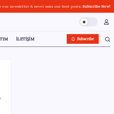
o our newsletter & never miss our best posts.
Subscribe Now!
TIM
İLETİŞİM
Subscribe
SON YAZILAR
ı
TMO fındık alım fiyatlarını açıkladı