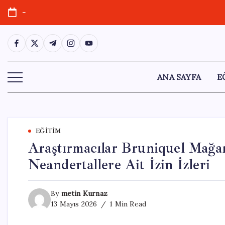
Skip
-
to
content
https://www.facebook.com/
https://twitter.com/
https://t.me/
https://www.instagram.com/
https://youtube.com/
ANA SAYFA
E
EĞITIM
Araştırmacılar Bruniquel Mağara
Neandertallere Ait İzin İzleri
By
metin Kurnaz
13 Mayıs 2026
1 Min Read