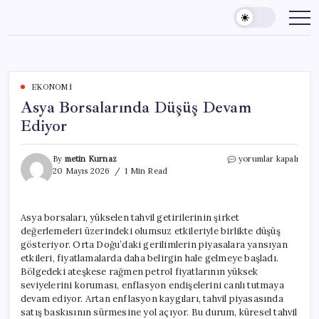
Skip
to
content
EKONOMI
Asya Borsalarında Düşüş Devam
Ediyor
Asya
By
metin Kurnaz
yorumlar kapalı
Borsalarında
20 Mayıs 2026
1 Min Read
Düşüş
Devam
Ediyor
Asya borsaları, yükselen tahvil getirilerinin şirket
için
değerlemeleri üzerindeki olumsuz etkileriyle birlikte düşüş
gösteriyor. Orta Doğu’daki gerilimlerin piyasalara yansıyan
etkileri, fiyatlamalarda daha belirgin hale gelmeye başladı.
Bölgedeki ateşkese rağmen petrol fiyatlarının yüksek
seviyelerini koruması, enflasyon endişelerini canlı tutmaya
devam ediyor. Artan enflasyon kaygıları, tahvil piyasasında
satış baskısının sürmesine yol açıyor. Bu durum, küresel tahvil