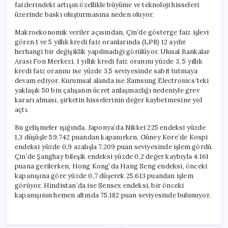
faizlerindeki artışın özellikle büyüme ve teknoloji hisseleri
üzerinde baskı oluşturmasına neden oluyor.
Makroekonomik veriler açısından, Çin’de gösterge faiz işlevi
gören 1 ve 5 yıllık kredi faiz oranlarında (LPR) 12 aydır
herhangi bir değişiklik yapılmadığı görülüyor. Ulusal Bankalar
Arası Fon Merkezi, 1 yıllık kredi faiz oranını yüzde 3, 5 yıllık
kredi faiz oranını ise yüzde 3,5 seviyesinde sabit tutmaya
devam ediyor. Kurumsal alanda ise Samsung Electronics’teki
yaklaşık 50 bin çalışanın ücret anlaşmazlığı nedeniyle grev
kararı alması, şirketin hisselerinin değer kaybetmesine yol
açtı.
Bu gelişmeler ışığında, Japonya’da Nikkei 225 endeksi yüzde
1,3 düşüşle 59.742 puandan kapanırken, Güney Kore’de Kospi
endeksi yüzde 0,9 azalışla 7.209 puan seviyesinde işlem gördü.
Çin’de Şanghay bileşik endeksi yüzde 0,2 değer kaybıyla 4.161
puana gerilerken, Hong Kong’da Hang Seng endeksi, önceki
kapanışına göre yüzde 0,7 düşerek 25.613 puandan işlem
görüyor. Hindistan’da ise Sensex endeksi, bir önceki
kapanışının hemen altında 75.182 puan seviyesinde bulunuyor.