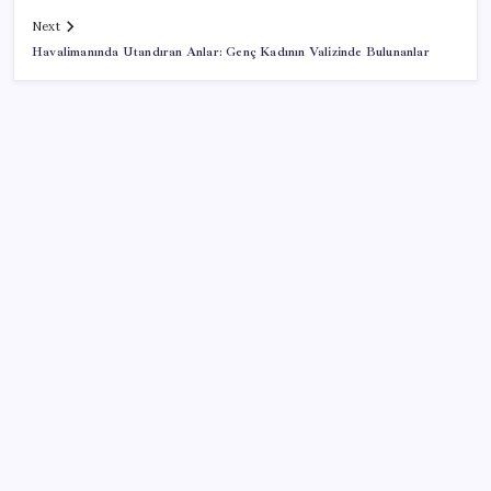
Next
Havalimanında Utandıran Anlar: Genç Kadının Valizinde Bulunanlar
SON YAZILAR
TBMM Adalet Komisyonu’nda ‘pislik’ tartışması:
MHP’li Bülbül masaya yumruk attı, İYİ Partili vekilin
üzerine yürüdü
AB ambalaj kısıtlaması için düğmeye bastı
ABD, İran bağlantılı kripto para borsasına yaptırım
uyguladı