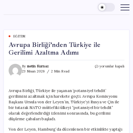
Skip
to
content
EĞITIM
Avrupa Birliği’nden Türkiye ile
Gerilimi Azaltma Adımı
Avrupa
By
metin Kurnaz
yorumlar kapalı
Birliği’nden
23 Nisan 2026
2 Min Read
Türkiye
ile
Gerilimi
Avrupa Birliği, Türkiye ile yaşanan ‘potansiyel tehdit’
Azaltma
gerilimini azaltmak için harekete geçti. Avrupa Komisyonu
Adımı
için
Başkanı Ursula von der Leyen’in, Türkiye’yi Rusya ve Çin ile
bir tutarak NATO müttefiki ülkeyi “potansiyel bir tehdit”
olarak değerlendirdiği izlenimi sonrasında, bu gerilimi
düşürme çabaları başladı.
Von der Leyen, Hamburg’da düzenlenen bir etkinlikte yaptığı