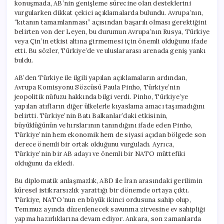
konuşmada, AB’nin genişleme sürecine olan desteklerini
vurgularken dikkat çekici açıklamalarda bulundu. Avrupa’nın,
“kıtanın tamamlanması” açısından başarılı olması gerektiğini
belirten von der Leyen, bu durumun Avrupa’nın Rusya, Türkiye
veya Çin’in etkisi altına girmemesi için önemli olduğunu ifade
etti. Bu sözler, Türkiye’de ve uluslararası arenada geniş yankı
buldu.
AB’den Türkiye ile ilgili yapılan açıklamaların ardından,
Avrupa Komisyonu Sözcüsü Paula Pinho, Türkiye’nin
jeopolitik nüfuzu hakkında bilgi verdi. Pinho, Türkiye’ye
yapılan atıfların diğer ülkelerle kıyaslama amacı taşımadığını
belirtti. Türkiye’nin Batı Balkanlar’daki etkisinin,
büyüklüğünün ve hırslarının tanındığını ifade eden Pinho,
Türkiye’nin hem ekonomik hem de siyasi açıdan bölgede son
derece önemli bir ortak olduğunu vurguladı. Ayrıca,
Türkiye’nin bir AB adayı ve önemli bir NATO müttefiki
olduğunu da ekledi.
Bu diplomatik anlaşmazlık, ABD ile İran arasındaki gerilimin
küresel istikrarsızlık yarattığı bir dönemde ortaya çıktı.
Türkiye, NATO’nun en büyük ikinci ordusuna sahip olup,
Temmuz ayında düzenlenecek savunma zirvesine ev sahipliği
yapma hazırlıklarına devam ediyor. Ankara, son zamanlarda