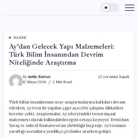
Skip
to
content
HABER
Ay’dan Gelecek Yapı Malzemeleri:
Türk Bilim İnsanından Devrim
Niteliğinde Araştırma
Ay’dan
By
metin Kurnaz
yorumlar kapalı
Gelecek
12 Mayıs 2026
2 Min Read
Yapı
Malzemeleri:
Türk
Türk bilim insanlarının uzay araştırmalarına katkıları devam
Bilim
ederken, Ay tozu ile yapılan çığır açıcı bir çalışma dikkatleri
İnsanından
Devrim
üzerine çekti. Araştırmalar, Ay yüzeyindeki tozun inşaat
Niteliğinde
malzemesi olarak kullanılabileceğini ortaya koyuyor. Denizhan
Araştırma
Yavaş ve Ashraf Bastawros’un yürüttüğü bu proje, Ay tozunun
için
yarattığı sorunlara yenilikçi çözümler ararken gelişti.