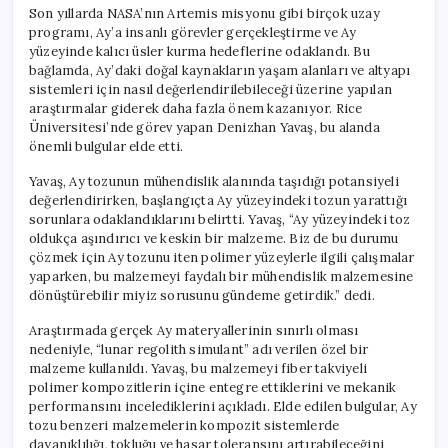
Son yıllarda NASA’nın Artemis misyonu gibi birçok uzay
programı, Ay’a insanlı görevler gerçekleştirme ve Ay
yüzeyinde kalıcı üsler kurma hedeflerine odaklandı. Bu
bağlamda, Ay’daki doğal kaynakların yaşam alanları ve altyapı
sistemleri için nasıl değerlendirilebileceği üzerine yapılan
araştırmalar giderek daha fazla önem kazanıyor. Rice
Üniversitesi’nde görev yapan Denizhan Yavaş, bu alanda
önemli bulgular elde etti.
Yavaş, Ay tozunun mühendislik alanında taşıdığı potansiyeli
değerlendirirken, başlangıçta Ay yüzeyindeki tozun yarattığı
sorunlara odaklandıklarını belirtti. Yavaş, “Ay yüzeyindeki toz
oldukça aşındırıcı ve keskin bir malzeme. Biz de bu durumu
çözmek için Ay tozunu iten polimer yüzeylerle ilgili çalışmalar
yaparken, bu malzemeyi faydalı bir mühendislik malzemesine
dönüştürebilir miyiz sorusunu gündeme getirdik.” dedi.
Araştırmada gerçek Ay materyallerinin sınırlı olması
nedeniyle, “lunar regolith simulant” adı verilen özel bir
malzeme kullanıldı. Yavaş, bu malzemeyi fiber takviyeli
polimer kompozitlerin içine entegre ettiklerini ve mekanik
performansını incelediklerini açıkladı. Elde edilen bulgular, Ay
tozu benzeri malzemelerin kompozit sistemlerde
dayanıklılığı, tokluğu ve hasar toleransını artırabileceğini