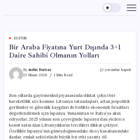
Skip
to
content
EĞITIM
Bir Araba Fiyatına Yurt Dışında 3+1
Daire Sahibi Olmanın Yolları
Bir
By
metin Kurnaz
yorumlar kapalı
Araba
23 Nisan 2026
1 Min Read
Fiyatına
Yurt
Dışında
Son yıllarda gayrimenkul piyasasında dikkat çekici bir
3+1
hareketlilik söz konusu. Litvanya vatandaşları, artan jeopolitik
Daire
Sahibi
gerilimler ve güvenlik kaygıları ile birlikte ekonomik fırsatları
Olmanın
değerlendirmek için İspanya, Yunanistan ve İtalya’ya akın
Yolları
ediyorlar. 2025 yılının son çeyreğinde İspanya’dan yüzlerce
için
konut satın alan Litvanyalıların tercihleri dikkat çekiyor.
Özellikle İspanya’nın güneydoğusundaki Alcoy kasabasındaki
ilanlar, emlak sektöründe büyük bir etki yarattı. 65