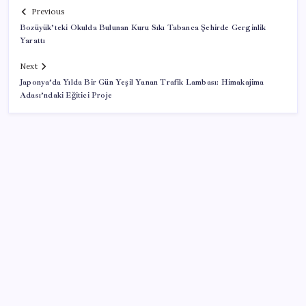
Previous
Bozüyük’teki Okulda Bulunan Kuru Sıkı Tabanca Şehirde Gerginlik
Yarattı
Next
Japonya’da Yılda Bir Gün Yeşil Yanan Trafik Lambası: Himakajima
Adası’ndaki Eğitici Proje
SON YAZILAR
TBMM Adalet Komisyonu’nda ‘pislik’ tartışması:
MHP’li Bülbül masaya yumruk attı, İYİ Partili vekilin