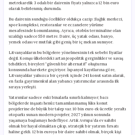
metrekarelik 3 odalı bir dairenin fiyatı yalnızca 12 bin euro
olarak belirlenmiş durumda.
Bu dairenin sunduğu özellikler oldukça cazip: Sağlık merkezi,
spor kompleksi, restoranlar ve eczanelere yürüme
mesafesinde konumlanmış. Ayrıca, otobüs terminaline olan
uzaklığı sadece 550 metre. Daire, üç yatak odası, banyo,
yemek odası ve mutfak gibi geniş bir iç mekan sunuyor.
Litvanyalıların bu bölgelere yönelmesinin tek sebebi fiyatlar
değil. Komşu ülkelerdeki artan jeopolitik gerginlikler ve savaş
tehditleri, bireyleri “güvenli bir alternatif” oluşturma
konusunda harekete geçiriyor. İspanyol kayıtlarına göre,
Litvanyalılar yalnızca bir çeyrek içinde 241 konut satın alarak,
en fazla gayrimenkul alan yabancı yatırımcılar arasında ilk
sıraya yerleşti.
Yatırımlar sadece eski binalarla sınırlı kalmıyor; bazı
bölgelerde inşaatı henüz tamamlanmamış lüks konut
projelerine de büyük bir talep var. 10 bin euro ek ücretle yeraltı
otoparkı sunan modern projeler, 2027 yılının sonunda
yaşamaya başlamayı hedefliyor. Artık Avrupa’da ev sahibi
olmak bir hayal olmaktan çıkıp, stratejik bir yatırım fırsatı
haline geldi. 12 bin euroya bir daire sahibi olmak, birçok kişi