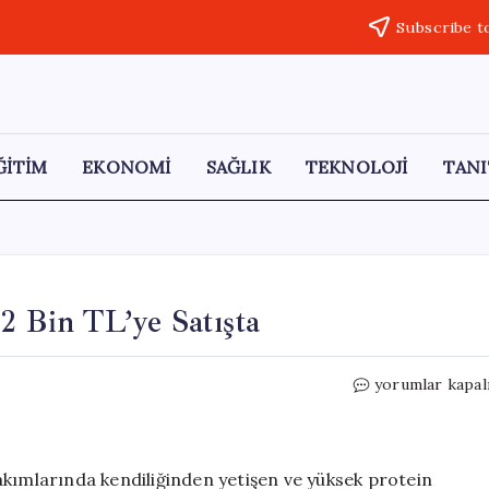
Subscribe t
ĞİTİM
EKONOMİ
SAĞLIK
TEKNOLOJİ
TANI
2 Bin TL’ye Satışta
Dağların
yorumlar kapal
Değeri:
Çaşır
Mantarı
2
akımlarında kendiliğinden yetişen ve yüksek protein