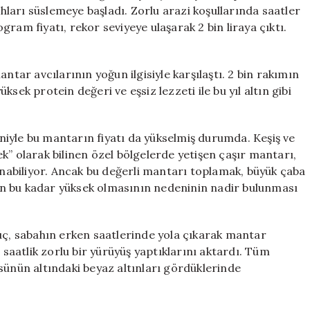
Bin
ahları süslemeye başladı. Zorlu arazi koşullarında saatler
TL’ye
ram fiyatı, rekor seviyeye ulaşarak 2 bin liraya çıktı.
Satışta
için
ntar avcılarının yoğun ilgisiyle karşılaştı. 2 bin rakımın
sek protein değeri ve eşsiz lezzeti ile bu yıl altın gibi
iyle bu mantarın fiyatı da yükselmiş durumda. Keşiş ve
k” olarak bilinen özel bölgelerde yetişen çaşır mantarı,
lunabiliyor. Ancak bu değerli mantarı toplamak, büyük çaba
ının bu kadar yüksek olmasının nedeninin nadir bulunması
, sabahın erken saatlerinde yola çıkarak mantar
 saatlik zorlu bir yürüyüş yaptıklarını aktardı. Tüm
sünün altındaki beyaz altınları gördüklerinde