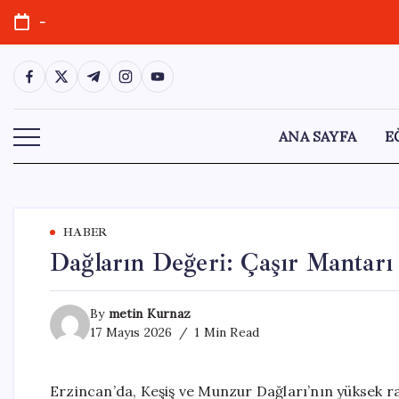
Skip
-
to
content
https://www.facebook.com/
https://twitter.com/
https://t.me/
https://www.instagram.com/
https://youtube.com/
ANA SAYFA
E
HABER
Dağların Değeri: Çaşır Mantarı 
By
metin Kurnaz
17 Mayıs 2026
1 Min Read
Erzincan’da, Keşiş ve Munzur Dağları’nın yüksek r