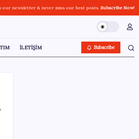
o our newsletter & never miss our best posts.
Subscribe Now!
TIM
İLETİŞİM
Subscribe
ı
SON YAZILAR
ABD, İran bağlantılı kripto para borsasına
yaptırım uyguladı