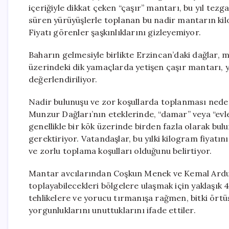
içeriğiyle dikkat çeken “çaşır” mantarı, bu yıl tezg
süren yürüyüşlerle toplanan bu nadir mantarın kilog
Fiyatı görenler şaşkınlıklarını gizleyemiyor.
Baharın gelmesiyle birlikte Erzincan’daki dağlar, ma
üzerindeki dik yamaçlarda yetişen çaşır mantarı, yük
değerlendiriliyor.
Nadir bulunuşu ve zor koşullarda toplanması neden
Munzur Dağları’nın eteklerinde, “damar” veya “evle
genellikle bir kök üzerinde birden fazla olarak bu
gerektiriyor. Vatandaşlar, bu yılki kilogram fiyat
ve zorlu toplama koşulları olduğunu belirtiyor.
Mantar avcılarından Coşkun Menek ve Kemal Arduç
toplayabilecekleri bölgelere ulaşmak için yaklaşık 4
tehlikelere ve yorucu tırmanışa rağmen, bitki örtü
yorgunluklarını unuttuklarını ifade ettiler.