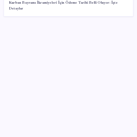
Kurban Bayramı İkramiyeleri İçin Ödeme Tarihi Belli Oluyor: İşte
Detaylar
SON YAZILAR
Çıkarılabilir Bataryalı Telefonlar Geri Dönüyor
Trump’tan Fed Başkanı Warsh’a: Faiz kararı
tamamen ona bağlı değil
İlana koyan hiç beklemiyor, alıcısı hazır: Bu 20
otomobil kapış kapış gidiyor
HUAWEI Yeni Ekosistem Ürünlerini Duyurdu: Pura