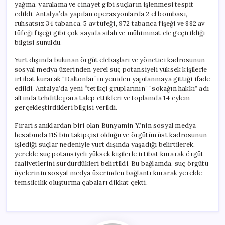
yağma, yaralama ve cinayet gibi suçların işlenmesi tespit
edildi. Antalya’da yapılan operasyonlarda 2 el bombası,
ruhsatsız 34 tabanca, 5 av tüfeği, 972 tabanca fişeği ve 882 av
tüfeği fişeği gibi çok sayıda silah ve mühimmat ele geçirildiği
bilgisi sunuldu.
Yurt dışında bulunan örgüt elebaşları ve yönetici kadrosunun
sosyal medya üzerinden yerel suç potansiyeli yüksek kişilerle
irtibat kurarak “Daltonlar”ın yeniden yapılanmaya gittiği ifade
edildi. Antalya’da yeni “tetikçi gruplarının” “sokağın hakkı” adı
altında tehditle para talep ettikleri ve toplamda 14 eylem
gerçekleştirdikleri bilgisi verildi.
Firari sanıklardan biri olan Bünyamin Y.’nin sosyal medya
hesabında 115 bin takipçisi olduğu ve örgütün üst kadrosunun
işlediği suçlar nedeniyle yurt dışında yaşadığı belirtilerek,
yerelde suç potansiyeli yüksek kişilerle irtibat kurarak örgüt
faaliyetlerini sürdürdükleri belirtildi. Bu bağlamda, suç örgütü
üyelerinin sosyal medya üzerinden bağlantı kurarak yerelde
temsilcilik oluşturma çabaları dikkat çekti.