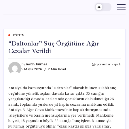
Skip
to
content
EĞITIM
“Daltonlar” Suç Örgütüne Ağır
Cezalar Verildi
“Daltonlar”
By
metin Kurnaz
yorumlar kapalı
Suç
5 Mayıs 2026
2 Min Read
Örgütüne
Ağır
Cezalar
Antalya’da kamuoyunda “Daltonlar” olarak bilinen silahlı suç
Verildi
örgütüne yönelik açılan davada karar çıktı. 35 sanığın
için
yargılandığı davada, aralarında çocukların da bulunduğu 26
sanık, toplamda yüzlerce yıl hapis cezasına mahkum edildi.
Antalya 3. Ağır Ceza Mahkemesi’nin kapalı duruşmasında
izleyicilere ve basın mensuplarına yer verilmedi. Mahkeme
heyeti, 18 yaşından büyük 22 sanığa “suç işlemek amacıyla
kurulmuş örgüte üye olma”, “olası kastla silahla yaralama”,