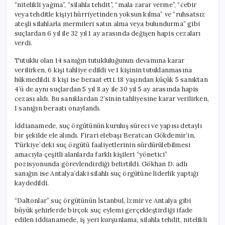
“nitelikli yağma”, “silahla tehdit”, “mala zarar verme”, “cebir
veya tehditle kişiyi hürriyetinden yoksun kılma” ve “ruhsatsız
ateşli silahlarla mermileri satın alma veya bulundurma” gibi
suçlardan 6 yıl ile 32 yıl 1 ay arasında değişen hapis cezaları
verdi.
Tutuklu olan 14 sanığın tutukluluğunun devamına karar
verilirken, 6 kişi tahliye edildi ve 1 kişinin tutuklanmasına
hükmedildi. 8 kişi ise beraat etti. 18 yaşından küçük 5 sanıktan
4’ü de aynı suçlardan 5 yıl 8 ay ile 30 yıl 5 ay arasında hapis
cezası aldı. Bu sanıklardan 2’sinin tahliyesine karar verilirken,
1 sanığın beraatı onaylandı.
İddianamede, suç örgütünün kuruluş süreci ve yapısı detaylı
bir şekilde ele alındı. Firari elebaşı Beratcan Gökdemir’in,
Türkiye’deki suç örgütü faaliyetlerinin sürdürülebilmesi
amacıyla çeşitli alanlarda farklı kişileri “yönetici”
pozisyonunda görevlendirdiği belirtildi. Gökhan D. adlı
sanığın ise Antalya’daki silahlı suç örgütüne liderlik yaptığı
kaydedildi.
“Daltonlar” suç örgütünün İstanbul, İzmir ve Antalya gibi
büyük şehirlerde birçok suç eylemi gerçekleştirdiği ifade
edilen iddianamede, iş yeri kurşunlama, silahla tehdit, nitelikli