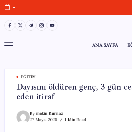
Skip
-
to
content
https://www.facebook.com/
https://twitter.com/
https://t.me/
https://www.instagram.com/
https://youtube.com/
ANA SAYFA
E
EĞITIM
Dayısını öldüren genç, 3 gün ce
eden itiraf
By
metin Kurnaz
27 Mayıs 2026
1 Min Read