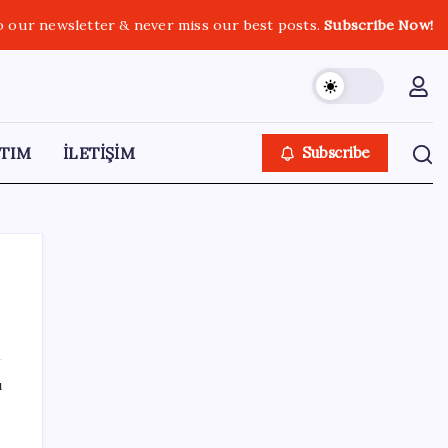
o our newsletter & never miss our best posts.
Subscribe Now!
TIM
İLETİŞİM
Subscribe
SON YAZILAR
ı
ABD, İran bağlantılı kripto para borsasına
yaptırım uyguladı