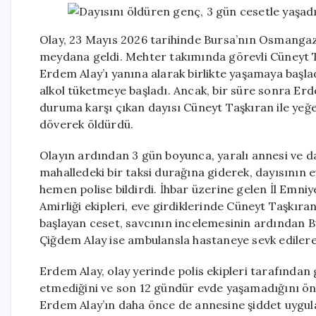
Olay, 23 Mayıs 2026 tarihinde Bursa’nın Osmangazi 
meydana geldi. Mehter takımında görevli Cüneyt Ta
Erdem Alay’ı yanına alarak birlikte yaşamaya başladı
alkol tüketmeye başladı. Ancak, bir süre sonra Erd
duruma karşı çıkan dayısı Cüneyt Taşkıran ile yeğe
döverek öldürdü.
Olayın ardından 3 gün boyunca, yaralı annesi ve da
mahalledeki bir taksi durağına giderek, dayısının e
hemen polise bildirdi. İhbar üzerine gelen İl Emn
Amirliği ekipleri, eve girdiklerinde Cüneyt Taşkıra
başlayan ceset, savcının incelemesinin ardından B
Çiğdem Alay ise ambulansla hastaneye sevk edilerek
Erdem Alay, olay yerinde polis ekipleri tarafından
etmediğini ve son 12 gündür evde yaşamadığını öne
Erdem Alay’ın daha önce de annesine şiddet uygula