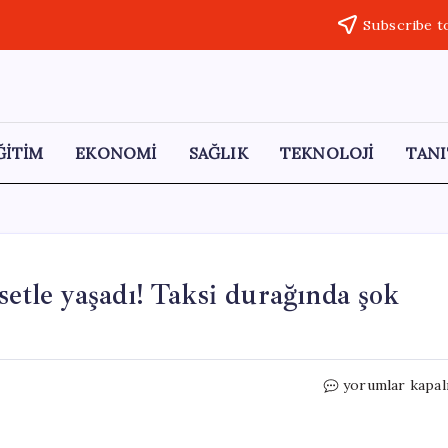
Subscribe t
ĞİTİM
EKONOMİ
SAĞLIK
TEKNOLOJİ
TANI
setle yaşadı! Taksi durağında şok
Dayısını
yorumlar kapal
öldüren
genç,
3