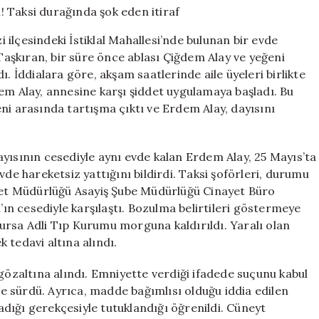
gün
cesetle
ilçesindeki İstiklal Mahallesi’nde bulunan bir evde
yaşadı!
şkıran, bir süre önce ablası Çiğdem Alay ve yeğeni
Taksi
. İddialara göre, akşam saatlerinde aile üyeleri birlikte
durağında
şok
em Alay, annesine karşı şiddet uygulamaya başladı. Bu
eden
ni arasında tartışma çıktı ve Erdem Alay, dayısını
itiraf
için
yısının cesediyle aynı evde kalan Erdem Alay, 25 Mayıs’ta
vde hareketsiz yattığını bildirdi. Taksi şoförleri, durumu
iyet Müdürlüğü Asayiş Şube Müdürlüğü Cinayet Büro
n’ın cesediyle karşılaştı. Bozulma belirtileri göstermeye
ursa Adli Tıp Kurumu morguna kaldırıldı. Yaralı olan
 tedavi altına alındı.
 gözaltına alındı. Emniyette verdiği ifadede suçunu kabul
 sürdü. Ayrıca, madde bağımlısı olduğu iddia edilen
dığı gerekçesiyle tutuklandığı öğrenildi. Cüneyt