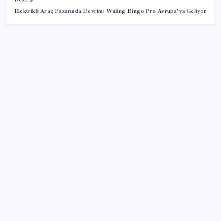
Elektrikli Araç Pazarında Devrim: Wuling Bingo Pro Avrupa’ya Geliyor
SON YAZILAR
TMO fındık alım fiyatlarını açıkladı
Tüm Yerel-Sen’den yeni çözüm sürecine tepki:
‘Terörle pazarlık olmaz’
Akaryakıtta kötü sürpriz: İndirimin büyük kısmı buhar
oldu!
Enerji şirketi bp’nin yılın ikinci çeyreğindeki karı
yüzde 150 yükseldi