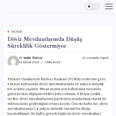
Skip
to
content
HABER
Döviz Mevduatlarında Düşüş
Süreklilik Göstermiyor
Döviz
By
metin Kurnaz
yorumlar kapalı
Mevduatlarında
14 Mayıs 2026
1 Min Read
Düşüş
Süreklilik
Göstermiyor
Türkiye Cumhuriyet Merkez Bankası (TCMB) verilerine göre,
için
8 Mayıs haftasında döviz mevduatlarında 56 milyon dolarlık
bir azalma yaşandı. Nisan ayının son haftasında meydana
gelen keskin düşüşün etkileri kalıcı olmadı. 8 Mayıs tarihli
veriler, döviz mevduatlarının pariteden arındırılmış olarak 56
milyon dolar gerilediğini ortaya koydu. Önceki hafta ise, döviz
mevduatlarında 2,4 milyar dolarlık önemli bir düşüş
kaydedilmişti. Bu hafta, gerçek kişilerin döviz mevduatları