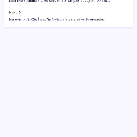
Eski Evde Bulunan Gizli Servet: 2,5 Milyon TL Çıktı, Ancak…
Next
Eurovision 2026: İsrail’in Oylama Stratejisi ve Protestolar
SON YAZILAR
TBMM Adalet Komisyonu’nda ‘pislik’ tartışması:
MHP’li Bülbül masaya yumruk attı, İYİ Partili vekilin
üzerine yürüdü
AB ambalaj kısıtlaması için düğmeye bastı
ABD, İran bağlantılı kripto para borsasına yaptırım