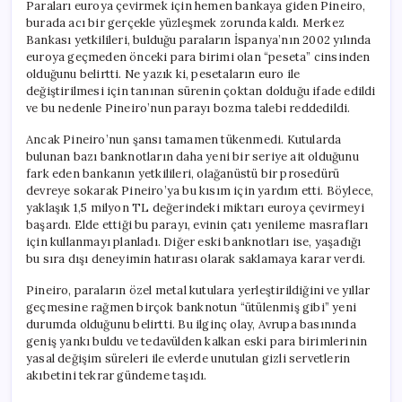
Paraları euroya çevirmek için hemen bankaya giden Pineiro,
burada acı bir gerçekle yüzleşmek zorunda kaldı. Merkez
Bankası yetkilileri, bulduğu paraların İspanya’nın 2002 yılında
euroya geçmeden önceki para birimi olan “peseta” cinsinden
olduğunu belirtti. Ne yazık ki, pesetaların euro ile
değiştirilmesi için tanınan sürenin çoktan dolduğu ifade edildi
ve bu nedenle Pineiro’nun parayı bozma talebi reddedildi.
Ancak Pineiro’nun şansı tamamen tükenmedi. Kutularda
bulunan bazı banknotların daha yeni bir seriye ait olduğunu
fark eden bankanın yetkilileri, olağanüstü bir prosedürü
devreye sokarak Pineiro’ya bu kısım için yardım etti. Böylece,
yaklaşık 1,5 milyon TL değerindeki miktarı euroya çevirmeyi
başardı. Elde ettiği bu parayı, evinin çatı yenileme masrafları
için kullanmayı planladı. Diğer eski banknotları ise, yaşadığı
bu sıra dışı deneyimin hatırası olarak saklamaya karar verdi.
Pineiro, paraların özel metal kutulara yerleştirildiğini ve yıllar
geçmesine rağmen birçok banknotun “ütülenmiş gibi” yeni
durumda olduğunu belirtti. Bu ilginç olay, Avrupa basınında
geniş yankı buldu ve tedavülden kalkan eski para birimlerinin
yasal değişim süreleri ile evlerde unutulan gizli servetlerin
akıbetini tekrar gündeme taşıdı.