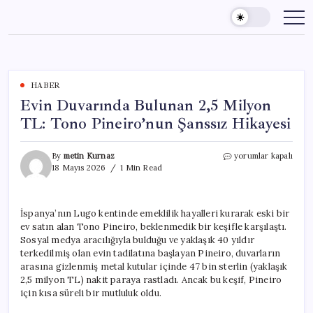
Skip
to
content
HABER
Evin Duvarında Bulunan 2,5 Milyon
TL: Tono Pineiro’nun Şanssız Hikayesi
Evin
By
metin Kurnaz
yorumlar kapalı
Duvarında
18 Mayıs 2026
1 Min Read
Bulunan
2,5
Milyon
İspanya’nın Lugo kentinde emeklilik hayalleri kurarak eski bir
TL:
ev satın alan Tono Pineiro, beklenmedik bir keşifle karşılaştı.
Tono
Pineiro’nun
Sosyal medya aracılığıyla bulduğu ve yaklaşık 40 yıldır
Şanssız
terkedilmiş olan evin tadilatına başlayan Pineiro, duvarların
Hikayesi
arasına gizlenmiş metal kutular içinde 47 bin sterlin (yaklaşık
için
2,5 milyon TL) nakit paraya rastladı. Ancak bu keşif, Pineiro
için kısa süreli bir mutluluk oldu.