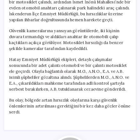
bir motosiklet çalındı, ardından İsmet İnönü Mahallesi’nde bir
evden otomobil anahtarı çalınarak park halindeki araç çalındı.
İskenderun İlçe Emniyet Müdürlüğü, bu hırsızlıklar üzerine
yapılan ihbarlar doğrultusunda hemen harekete geçti.
Güvenlik kameralarına yansıyan görüntülerde, iki kişinin
duvara tırmandığı ve aldıkları anahtar ile otomobili çalıp
kaçtıkları açıkça görülüyor. Motosiklet hırsızlığı da benzer
şekilde kameralar tarafından kaydedildi.
Hatay Emniyet Müdürlüğü ekipleri, detaylı çalışmalar
sonucunda bir adet çalıntı otomobil ve bir çalıntı motosiklet
ele geçirdi. Olayla bağlantılı olarak M.G., A.N.O., E.A. ve A.B.
isimli şüpheliler gözaltına alındı. Şüphelilerden M.G., A.N.O. ve
E.A., çıkarıldıkları mahkeme tarafından adli kontrol şartıyla
serbest bırakılırken, A.B. tutuklanarak cezaevine gönderildi.
Bu olay, bölgede artan hırsızlık olaylarına karşı güvenlik
önlemlerinin artırılması gerektiğini bir kez daha gözler önüne
serdi.