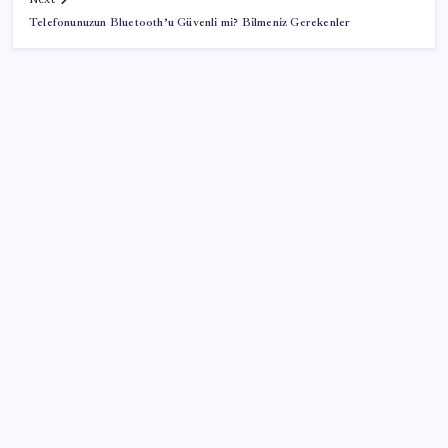
Telefonunuzun Bluetooth’u Güvenli mi? Bilmeniz Gerekenler
SON YAZILAR
TBMM Adalet Komisyonu’nda ‘pislik’ tartışması:
MHP’li Bülbül masaya yumruk attı, İYİ Partili vekilin
üzerine yürüdü
AB ambalaj kısıtlaması için düğmeye bastı
ABD, İran bağlantılı kripto para borsasına yaptırım
uyguladı
Çıkarılabilir Bataryalı Telefonlar Geri Dönüyor