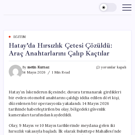
Skip
to
content
EĞITIM
Hatay’da Hırsızlık Çetesi Çözüldü:
Araç Anahtarlarını Çalıp Kaçtılar
Hatay’da
By
metin Kurnaz
yorumlar kapalı
Hırsızlık
14 Mayıs 2026
1 Min Read
Çetesi
Çözüldü:
Araç
Hatay’ın İskenderun ilçesinde, duvara tırmanarak girdikleri
Anahtarlarını
bir evden otomobil anahtarını çaldığı iddia edilen dört kişi,
Çalıp
Kaçtılar
düzenlenen bir operasyonla yakalandı. 14 Mayıs 2026
için
tarihinde haberleştirilen bu olay, bölgedeki güvenlik
kameraları tarafından kaydedildi.
Olay, 9 Mayıs ve 10 Mayıs tarihlerinde meydana gelen iki
hırsızlık vakasıyla başladı. İlk olarak Buluttepe Mahallesi’nde