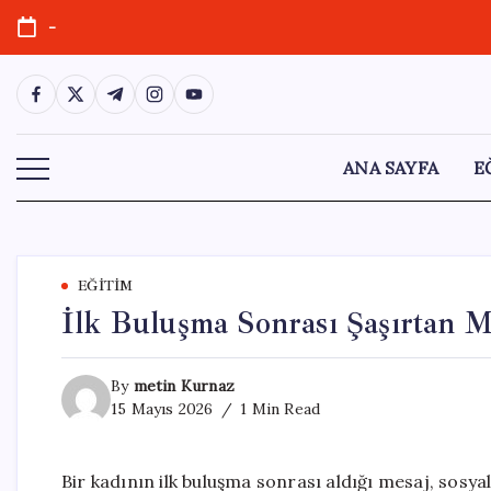
Skip
-
to
content
https://www.facebook.com/
https://twitter.com/
https://t.me/
https://www.instagram.com/
https://youtube.com/
ANA SAYFA
E
EĞITIM
İlk Buluşma Sonrası Şaşırtan M
By
metin Kurnaz
15 Mayıs 2026
1 Min Read
Bir kadının ilk buluşma sonrası aldığı mesaj, sosy