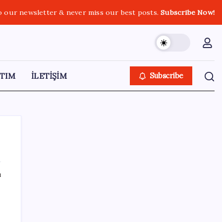
o our newsletter & never miss our best posts.
Subscribe Now!
TIM
İLETİŞİM
Subscribe
ı
SON YAZILAR
Tüm Yerel-Sen’den yeni çözüm sürecine
tepki: ‘Terörle pazarlık olmaz’