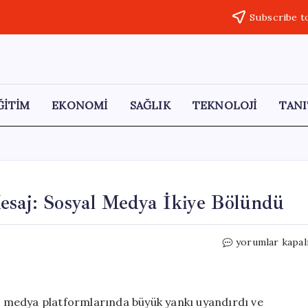
Subscribe t
ĞİTİM
EKONOMİ
SAĞLIK
TEKNOLOJİ
TANI
esaj: Sosyal Medya İkiye Bölündü
İlk
yorumlar kapal
Buluşma
Sonrası
Şaşırtan
Mesaj:
al medya platformlarında büyük yankı uyandırdı ve