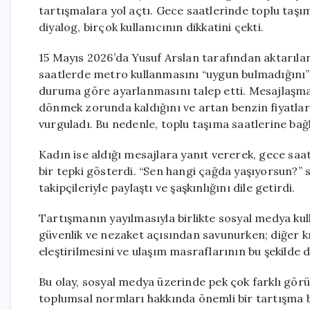
tartışmalara yol açtı. Gece saatlerinde toplu taş
diyalog, birçok kullanıcının dikkatini çekti.
15 Mayıs 2026’da Yusuf Arslan tarafından aktarıla
saatlerde metro kullanmasını “uygun bulmadığını” 
duruma göre ayarlanmasını talep etti. Mesajlaşma 
dönmek zorunda kaldığını ve artan benzin fiyatlar
vurguladı. Bu nedenle, toplu taşıma saatlerine bağ
Kadın ise aldığı mesajlara yanıt vererek, gece saa
bir tepki gösterdi. “Sen hangi çağda yaşıyorsun?”
takipçileriyle paylaştı ve şaşkınlığını dile getirdi.
Tartışmanın yayılmasıyla birlikte sosyal medya kulla
güvenlik ve nezaket açısından savunurken; diğer kı
eleştirilmesini ve ulaşım masraflarının bu şekilde di
Bu olay, sosyal medya üzerinde pek çok farklı gör
toplumsal normları hakkında önemli bir tartışma b