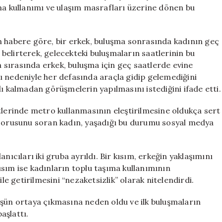
Sosyal
ıma kullanımı ve ulaşım masrafları üzerine dönen bu
Medya
İkiye
Bölündü
n habere göre, bir erkek, buluşma sonrasında kadının geç
için
belirterek, gelecekteki buluşmaların saatlerinin bu
sırasında erkek, buluşma için geç saatlerde evine
ı nedeniyle her defasında araçla gidip gelemediğini
lı kalmadan görüşmelerin yapılmasını istediğini ifade etti.
tlerinde metro kullanmasının eleştirilmesine oldukça sert
 sorusunu soran kadın, yaşadığı bu durumu sosyal medya
nıcıları iki gruba ayrıldı. Bir kısım, erkeğin yaklaşımını
sım ise kadınların toplu taşıma kullanımının
le getirilmesini “nezaketsizlik” olarak nitelendirdi.
üşün ortaya çıkmasına neden oldu ve ilk buluşmaların
aşlattı.