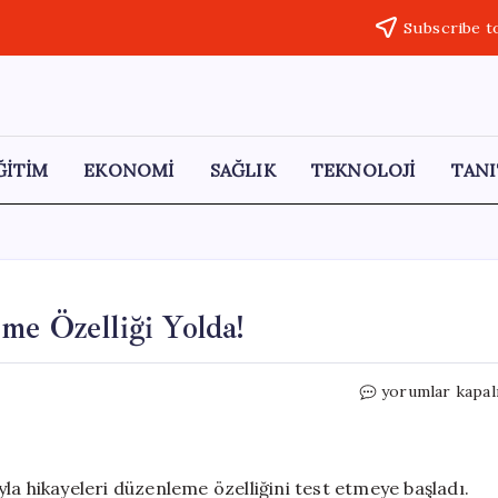
Subscribe t
ĞİTİM
EKONOMİ
SAĞLIK
TEKNOLOJİ
TANI
me Özelliği Yolda!
Instagram
yorumlar kapal
Hikayelerini
Düzenleme
Özelliği
Yolda!
la hikayeleri düzenleme özelliğini test etmeye başladı.