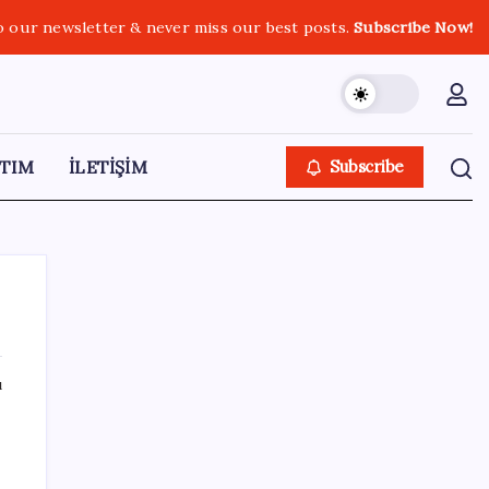
o our newsletter & never miss our best posts.
Subscribe Now!
TIM
İLETİŞİM
Subscribe
ı
SON YAZILAR
Tüm Yerel-Sen’den yeni çözüm sürecine
tepki: ‘Terörle pazarlık olmaz’