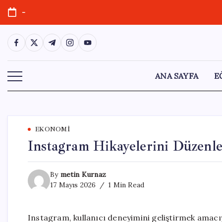
Skip
-
to
content
https://www.facebook.com/
https://twitter.com/
https://t.me/
https://www.instagram.com/
https://youtube.com/
ANA SAYFA
E
EKONOMI
Instagram Hikayelerini Düzenle
By
metin Kurnaz
17 Mayıs 2026
1 Min Read
Instagram, kullanıcı deneyimini geliştirmek amacıy