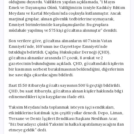
olduğunu duyurdu. Valilikten yapılan açıklamada, “1 Mayıs
Emek ve Dayanışma Günü, Valiliğimizin izniyle Kadıköy Rıhtım
Meydanı ve Kartal Meydanı’nda coşkuyla kutlanmıştır. Ancak
marjinal gruplar, alınan güvenlik tedbirlerine uymayarak,
Emniyet birimlerimizle karşılaşmışlardır. Bu gruplara
müdahale yapılmış ve 575 kişi gözaltına alınmıştır” denildi.
Son verilere göre, gözaltına alınanların 407’sinin Vatan
Emniyeti’nde, 169’unun ise Gayrettepe Emniyeti’nde
tutulduğu belirtildi. Çağdaş Hukukçular Derneği (ÇHD),
gözaltına alınanlar arasında 17 çocuk, 8 avukat ve 2
gazetecinin bulunduğunu açıkladı. ÇHD, gözaltındaki kişilerin
bir kısmının serbest bırakılmasının beklendiğini, diğerlerinin
ise savcılığa çıkarılacağını bildirdi.
Saat 15:50 itibarıyla gözaltı sayısının 500’ü geçtiği bildirildi.
ÇHD, bu saat itibarıyla, gözaltına alınan kişiler hakkında bilgi
edinemedikleri için kaygılarını ifade etti.
Taksim Meydanı’nda toplanmak isteyen işçi sendikaları,
etkinliklerine katılmak için çeşitli yollar denedi. Depo, Liman,
Tersane ve Deniz İşçileri Sendikası Başkanı Neslihan Acar,
“Biz buradayız çünkü Taksim’in halka kapatılamayacağını ilan
etmeye geldik” dedi.