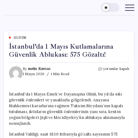
Skip
to
content
EĞITIM
İstanbul’da 1 Mayıs Kutlamalarına
Güvenlik Ablukası: 575 Gözaltı!
İstanbul’da
By
metin Kurnaz
yorumlar kapalı
1
1 Mayıs 2026
1 Min Read
Mayıs
Kutlamalarına
Güvenlik
İstanbul’da 1 Mayıs Emek ve Dayanışma Günü, bu yıl da sıkı
Ablukası:
güvenlik önlemleri ve yasaklarla gölgelendi. Anayasa
575
Gözaltı!
Mahkemesi kararlarına rağmen Taksim Meydanı’nın kapalı
için
tutulması, iktidarın güvenlik önlemlerinin yanı sıra, kentin
yoğun bölgeleri Şişli ve Mecidiyeköy’ün ablukaya alınmasıyla
sonuçlandı.
İstanbul Valiliği, saat 18:10 itibarıyla gözaltı sayısının 575