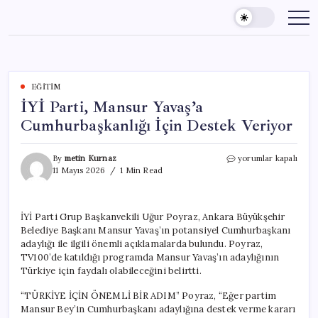
Skip
to
content
EĞITIM
İYİ Parti, Mansur Yavaş’a
Cumhurbaşkanlığı İçin Destek Veriyor
İYİ
By
metin Kurnaz
yorumlar kapalı
Parti,
11 Mayıs 2026
1 Min Read
Mansur
Yavaş’a
Cumhurbaşkanlığı
İYİ Parti Grup Başkanvekili Uğur Poyraz, Ankara Büyükşehir
İçin
Belediye Başkanı Mansur Yavaş’ın potansiyel Cumhurbaşkanı
Destek
Veriyor
adaylığı ile ilgili önemli açıklamalarda bulundu. Poyraz,
için
TV100’de katıldığı programda Mansur Yavaş’ın adaylığının
Türkiye için faydalı olabileceğini belirtti.
“TÜRKİYE İÇİN ÖNEMLİ BİR ADIM” Poyraz, “Eğer partim
Mansur Bey’in Cumhurbaşkanı adaylığına destek verme kararı