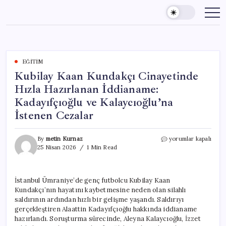
Skip
to
content
EĞITIM
Kubilay Kaan Kundakçı Cinayetinde
Hızla Hazırlanan İddianame:
Kadayıfçıoğlu ve Kalaycıoğlu’na
İstenen Cezalar
Kubilay
By
metin Kurnaz
yorumlar kapalı
Kaan
25 Nisan 2026
1 Min Read
Kundakçı
Cinayetinde
Hızla
İstanbul Ümraniye’de genç futbolcu Kubilay Kaan
Hazırlanan
Kundakçı’nın hayatını kaybetmesine neden olan silahlı
İddianame:
Kadayıfçıoğlu
saldırının ardından hızlı bir gelişme yaşandı. Saldırıyı
ve
gerçekleştiren Alaattin Kadayıfçıoğlu hakkında iddianame
Kalaycıoğlu’na
hazırlandı. Soruşturma sürecinde, Aleyna Kalaycıoğlu, İzzet
İstenen