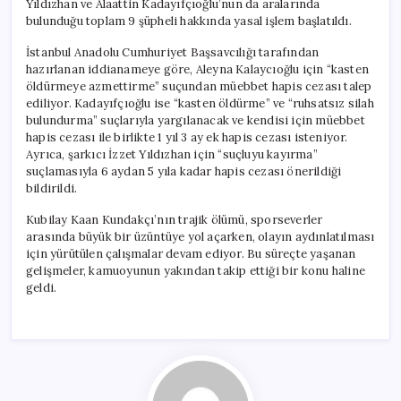
Yıldızhan ve Alaattin Kadayıfçıoğlu’nun da aralarında
Cezalar
bulunduğu toplam 9 şüpheli hakkında yasal işlem başlatıldı.
için
İstanbul Anadolu Cumhuriyet Başsavcılığı tarafından
hazırlanan iddianameye göre, Aleyna Kalaycıoğlu için “kasten
öldürmeye azmettirme” suçundan müebbet hapis cezası talep
ediliyor. Kadayıfçıoğlu ise “kasten öldürme” ve “ruhsatsız silah
bulundurma” suçlarıyla yargılanacak ve kendisi için müebbet
hapis cezası ile birlikte 1 yıl 3 ay ek hapis cezası isteniyor.
Ayrıca, şarkıcı İzzet Yıldızhan için “suçluyu kayırma”
suçlamasıyla 6 aydan 5 yıla kadar hapis cezası önerildiği
bildirildi.
Kubilay Kaan Kundakçı’nın trajik ölümü, sporseverler
arasında büyük bir üzüntüye yol açarken, olayın aydınlatılması
için yürütülen çalışmalar devam ediyor. Bu süreçte yaşanan
gelişmeler, kamuoyunun yakından takip ettiği bir konu haline
geldi.