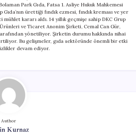
İflas
ve Bolaman Park Gıda, Fatsa 1. Asliye Hukuk Mahkemesi
Sürecine
Gıda’nın ürettiği fındık ezmesi, fındık kreması ve yer
Girdi
ici mühlet kararı aldı. 14 yıllık geçmişe sahip DKC Grup
için
Ürünleri ve Ticaret Anonim Şirketi, Cemal Can Gür,
afından yönetiliyor. Şirketin durumu hakkında nihai
iliyor. Bu gelişmeler, gıda sektöründe önemli bir etki
izlikler devam ediyor.
Author
in Kurnaz