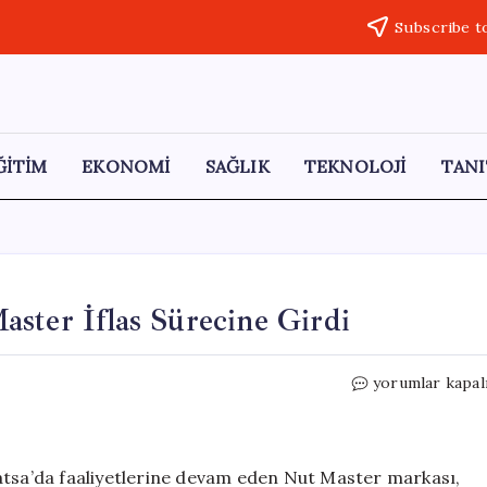
Subscribe t
ĞİTİM
EKONOMİ
SAĞLIK
TEKNOLOJİ
TANI
ster İflas Sürecine Girdi
Marketlerdeki
yorumlar kapal
Gıda
Devi
Nut
Master
atsa’da faaliyetlerine devam eden Nut Master markası,