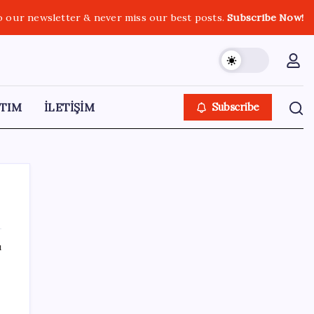
o our newsletter & never miss our best posts.
Subscribe Now!
TIM
İLETİŞİM
Subscribe
ı
SON YAZILAR
TBMM Adalet Komisyonu’nda ‘pislik’
tartışması: MHP’li Bülbül masaya yumruk