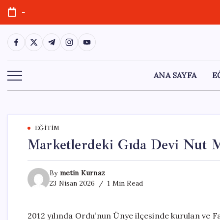
Skip
-
to
content
https://www.facebook.com/
https://twitter.com/
https://t.me/
https://www.instagram.com/
https://youtube.com/
ANA SAYFA
E
EĞITIM
Marketlerdeki Gıda Devi Nut Ma
By
metin Kurnaz
23 Nisan 2026
1 Min Read
2012 yılında Ordu’nun Ünye ilçesinde kurulan ve F