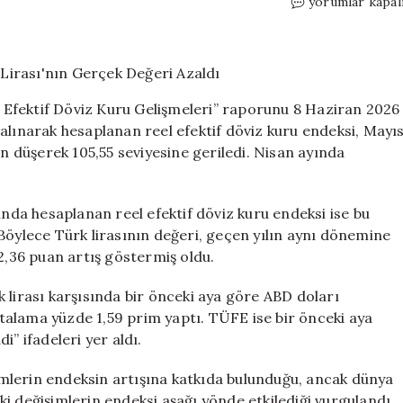
Mayıs
yorumlar kapal
Ayında
Reel
Kur
Endeksi
Düştü:
Efektif Döviz Kuru Gelişmeleri” raporunu 8 Haziran 2026
Türk
alınarak hesaplanan reel efektif döviz kuru endeksi, Mayı
Lirası’nın
an düşerek 105,55 seviyesine geriledi. Nisan ayında
Gerçek
Değeri
Azaldı
için
ında hesaplanan reel efektif döviz kuru endeksi ise bu
Böylece Türk lirasının değeri, geçen yılın aynı dönemine
,36 puan artış göstermiş oldu.
 lirası karşısında bir önceki aya göre ABD doları
alama yüzde 1,59 prim yaptı. TÜFE ise bir önceki aya
” ifadeleri yer aldı.
mlerin endeksin artışına katkıda bulunduğu, ancak dünya
i değişimlerin endeksi aşağı yönde etkilediği vurgulandı.