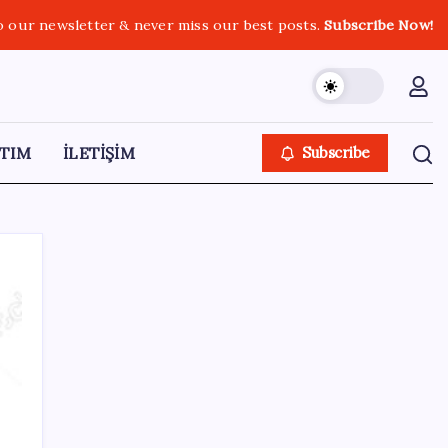
o our newsletter & never miss our best posts.
Subscribe Now!
TIM
İLETİŞİM
Subscribe
SON YAZILAR
TMO fındık alım fiyatlarını açıkladı