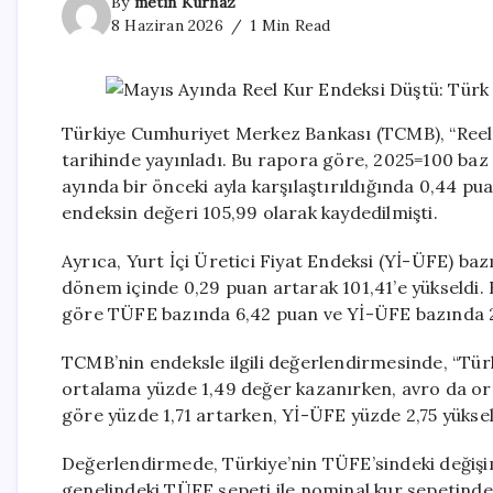
By
metin Kurnaz
8 Haziran 2026
1 Min Read
Türkiye Cumhuriyet Merkez Bankası (TCMB), “Reel 
tarihinde yayınladı. Bu rapora göre, 2025=100 baz 
ayında bir önceki ayla karşılaştırıldığında 0,44 pu
endeksin değeri 105,99 olarak kaydedilmişti.
Ayrıca, Yurt İçi Üretici Fiyat Endeksi (Yİ-ÜFE) baz
dönem içinde 0,29 puan artarak 101,41’e yükseldi. 
göre TÜFE bazında 6,42 puan ve Yİ-ÜFE bazında 2
TCMB’nin endeksle ilgili değerlendirmesinde, “Türk
ortalama yüzde 1,49 değer kazanırken, avro da ort
göre yüzde 1,71 artarken, Yİ-ÜFE yüzde 2,75 yükseldi
Değerlendirmede, Türkiye’nin TÜFE’sindeki değişi
genelindeki TÜFE sepeti ile nominal kur sepetindek