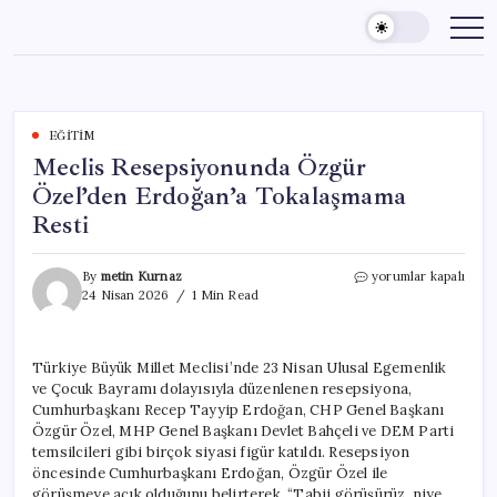
Skip
to
content
EĞITIM
Meclis Resepsiyonunda Özgür
Özel’den Erdoğan’a Tokalaşmama
Resti
Meclis
By
metin Kurnaz
yorumlar kapalı
Resepsiyonunda
24 Nisan 2026
1 Min Read
Özgür
Özel’den
Erdoğan’a
Türkiye Büyük Millet Meclisi’nde 23 Nisan Ulusal Egemenlik
Tokalaşmama
ve Çocuk Bayramı dolayısıyla düzenlenen resepsiyona,
Resti
için
Cumhurbaşkanı Recep Tayyip Erdoğan, CHP Genel Başkanı
Özgür Özel, MHP Genel Başkanı Devlet Bahçeli ve DEM Parti
temsilcileri gibi birçok siyasi figür katıldı. Resepsiyon
öncesinde Cumhurbaşkanı Erdoğan, Özgür Özel ile
görüşmeye açık olduğunu belirterek, “Tabii görüşürüz, niye