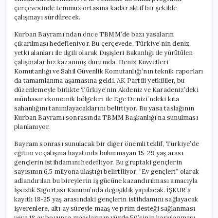
Alanları
çerçevesinde temmuz ortasına kadar aktif bir şekilde
Tartışılacak**
çalışmayı sürdürecek.
için
Kurban Bayramı’ndan önce TBMM’de bazı yasaların
çıkarılması hedefleniyor. Bu çerçevede, Türkiye’nin deniz
yetki alanları ile ilgili olarak Dışişleri Bakanlığı ile yürütülen
çalışmalar hız kazanmış durumda. Deniz Kuvvetleri
Komutanlığı ve Sahil Güvenlik Komutanlığı’nın teknik raporları
da tamamlanma aşamasına geldi. AK Partili yetkililer, bu
düzenlemeyle birlikte Türkiye’nin Akdeniz ve Karadeniz’deki
münhasır ekonomik bölgeleri ile Ege Denizi’ndeki kıta
sahanlığını tanımlayacaklarını belirtiyor. Bu yasa taslağının
Kurban Bayramı sonrasında TBMM Başkanlığı’na sunulması
planlanıyor.
Bayram sonrası sunulacak bir diğer önemli teklif, Türkiye’de
eğitim ve çalışma hayatında bulunmayan 15-29 yaş arası
gençlerin istihdamını hedefliyor. Bu gruptaki gençlerin
sayısının 6.5 milyona ulaştığı belirtiliyor. “Ev gençleri” olarak
adlandırılan bu bireylerin iş gücüne kazandırılması amacıyla
İşsizlik Sigortası Kanunu’nda değişiklik yapılacak. İŞKUR’a
kayıtlı 18-25 yaş arasındaki gençlerin istihdamını sağlayacak
işverenlere, altı ay süreyle maaş ve prim desteği sağlanması
veya 18 ay boyunca maaşlarının yüzde 50’sinin karşılanması