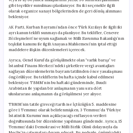
gibi teşvikler sunulması planlanıyor. Bu iki seçenekle ilgili
olarak organize sanayi bölgelerinden de geri dönüş alınması
bekleniyor.
AK Parti, Kurban Bayramı’ndan önce Türk Kızılayı ile ilgili iki
ayrı kanun teklifi sunmayı da planlıyor. Bu teklifler, Cenevre
Sözleşmeleri’ne uyum sağlamak ve Milli Savunma Bakanlığı’nın
teşkilat kanunu ile ilgili Anayasa Mahkemesi’nin iptal ettiği
maddelere ilişkin düzenlemeleri içerecek.
Ayrıca, Genel Kurul’da görüşülmekte olan “varlık barışı” ve
İstanbul Finans Merkezi’ndeki şirketlere vergi avantajları
sağlayan düzenlemelerin bayram tatilinden önce yasalaşması
öngörülüyor. Bu tekliflerin bu hafta içinde kabul edilmesi
bekleniyor. TBMM’nin bu haftaki gündeminde, Suudi
Arabistan ile yapılan bir anlaşmanın yanı sıra dört
uluslararası anlaşmanın da görüşülmesi yer alıyor.
TBMM’nin tatile gireceği tarih ise İçtüzüğün 5. maddesine
göre 1 Temmuz olarak belirlenmişken, 3 Temmuz’da Türkiye
İstatistik Kurumu’nun açıklayacağı enflasyon verileri
doğrultusunda bir düzenleme yapılması gündemde. Ayrıca, 15
Temmuz’daki Demokrasi ve Milli Birlik Günü dolayısıyla da
Meclis’in çalışmaları devam edecek. Bu nedenle, önümüzdeki