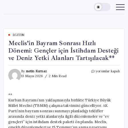
Skip
to
content
EĞITIM
Meclis’in Bayram Sonrası Hızlı
Dönemi: Gençler için İstihdam Desteği
ve Deniz Yetki Alanları Tartışılacak**
Meclis’in
By
metin Kurnaz
yorumlar kapalı
Bayram
13 Mayıs 2026
2 Min Read
Sonrası
Hızlı
Dönemi:
**
Gençler
Kurban Bayramı’nın yaklaşmasıyla birlikte Türkiye Büyük
için
İstihdam
Millet Meclisi (TBMM) çalışma takvimini güncelliyor. AK
Desteği
Parti’nin bayram sonrası sunmayı planladığı teklifler
ve
arasında deniz yetki alanlarıyla ilgili düzenlemeler ve “ev
Deniz
gençleri” için istihdam destek paketi ön planda. Meclis,
Yetki
emekli düzenlemeleri ve 15 Temmuz’un anma programı