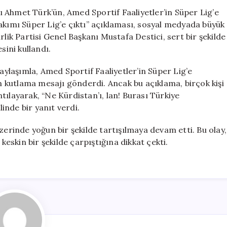
Tepki:
 Ahmet Türk’ün, Amed Sportif Faaliyetler’in Süper Lig’e
“Burası
akımı Süper Lig’e çıktı” açıklaması, sosyal medyada büyük
Türkiye
rlik Partisi Genel Başkanı Mustafa Destici, sert bir şekilde
Cumhuriyeti”
sini kullandı.
için
laşımla, Amed Sportif Faaliyetler’in Süper Lig’e
in kutlama mesajı gönderdi. Ancak bu açıklama, birçok kişi
ıntılayarak, “Ne Kürdistan’ı, lan! Burası Türkiye
inde bir yanıt verdi.
zerinde yoğun bir şekilde tartışılmaya devam etti. Bu olay,
keskin bir şekilde çarpıştığına dikkat çekti.