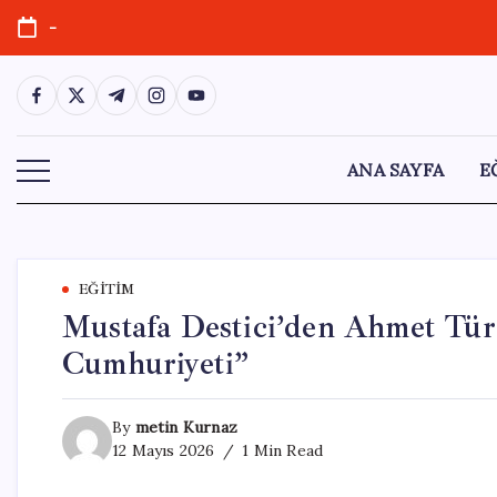
Skip
-
to
content
https://www.facebook.com/
https://twitter.com/
https://t.me/
https://www.instagram.com/
https://youtube.com/
ANA SAYFA
E
EĞITIM
Mustafa Destici’den Ahmet Tür
Cumhuriyeti”
By
metin Kurnaz
12 Mayıs 2026
1 Min Read