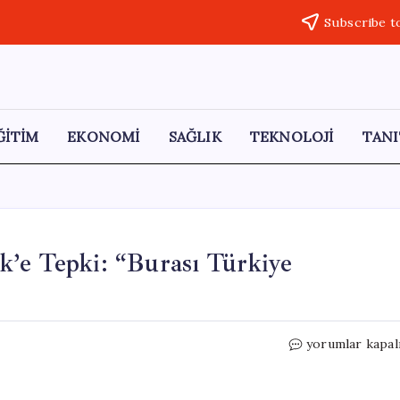
Subscribe t
ĞİTİM
EKONOMİ
SAĞLIK
TEKNOLOJİ
TANI
k’e Tepki: “Burası Türkiye
Mustafa
yorumlar kapal
Destici’den
Ahmet
Türk’e