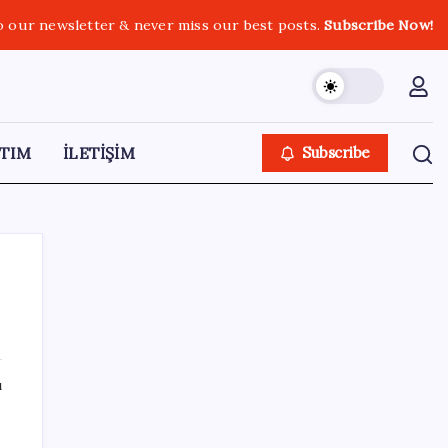
o our newsletter & never miss our best posts.
Subscribe Now!
TIM
İLETİŞİM
Subscribe
SON YAZILAR
ı
TMO fındık alım fiyatlarını açıkladı