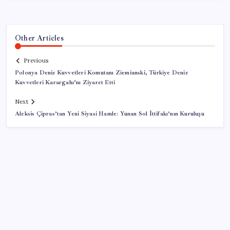
Other Articles
Previous
Polonya Deniz Kuvvetleri Komutanı Ziemianski, Türkiye Deniz
Kuvvetleri Karargahı’nı Ziyaret Etti
Next
Aleksis Çipras’tan Yeni Siyasi Hamle: Yunan Sol İttifakı’nın Kuruluşu
SON YAZILAR