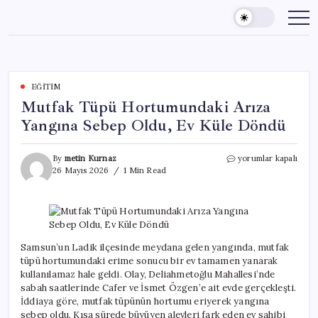
Skip
to
content
EĞITIM
Mutfak Tüpü Hortumundaki Arıza
Yangına Sebep Oldu, Ev Küle Döndü
Mutfak
By
metin Kurnaz
yorumlar kapalı
Tüpü
26 Mayıs 2026
1 Min Read
Hortumundaki
Arıza
Yangına
Sebep
Oldu,
Ev
Samsun’un Ladik ilçesinde meydana gelen yangında, mutfak
Küle
tüpü hortumundaki erime sonucu bir ev tamamen yanarak
Döndü
kullanılamaz hale geldi. Olay, Deliahmetoğlu Mahallesi’nde
için
sabah saatlerinde Cafer ve İsmet Özgen’e ait evde gerçekleşti.
İddiaya göre, mutfak tüpünün hortumu eriyerek yangına
sebep oldu. Kısa sürede büyüyen alevleri fark eden ev sahibi