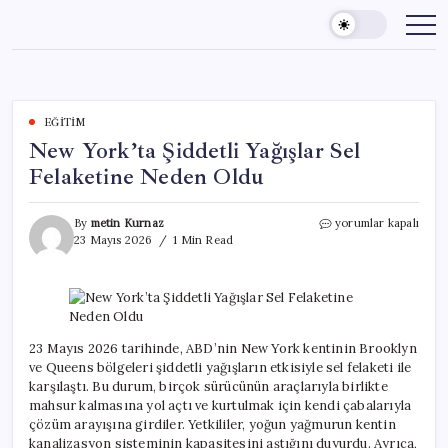
Skip
to
content
EĞITIM
New York’ta Şiddetli Yağışlar Sel
Felaketine Neden Oldu
New
By
metin Kurnaz
yorumlar kapalı
York’ta
23 Mayıs 2026
1 Min Read
Şiddetli
Yağışlar
Sel
Felaketine
Neden
Oldu
23 Mayıs 2026 tarihinde, ABD’nin New York kentinin Brooklyn
için
ve Queens bölgeleri şiddetli yağışların etkisiyle sel felaketi ile
karşılaştı. Bu durum, birçok sürücünün araçlarıyla birlikte
mahsur kalmasına yol açtı ve kurtulmak için kendi çabalarıyla
çözüm arayışına girdiler. Yetkililer, yoğun yağmurun kentin
kanalizasyon sisteminin kapasitesini aştığını duyurdu. Ayrıca,