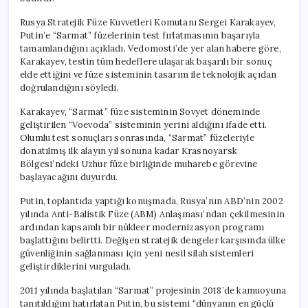
Rusya Stratejik Füze Kuvvetleri Komutanı Sergei Karakayev,
Putin’e “Sarmat” füzelerinin test fırlatmasının başarıyla
tamamlandığını açıkladı. Vedomosti’de yer alan habere göre,
Karakayev, testin tüm hedeflere ulaşarak başarılı bir sonuç
elde ettiğini ve füze sisteminin tasarım ile teknolojik açıdan
doğrulandığını söyledi.
Karakayev, “Sarmat” füze sisteminin Sovyet döneminde
geliştirilen “Voevoda” sisteminin yerini aldığını ifade etti.
Olumlu test sonuçları sonrasında, “Sarmat” füzeleriyle
donatılmış ilk alayın yıl sonuna kadar Krasnoyarsk
Bölgesi’ndeki Uzhur füze birliğinde muharebe görevine
başlayacağını duyurdu.
Putin, toplantıda yaptığı konuşmada, Rusya’nın ABD’nin 2002
yılında Anti-Balistik Füze (ABM) Anlaşması’ndan çekilmesinin
ardından kapsamlı bir nükleer modernizasyon programı
başlattığını belirtti. Değişen stratejik dengeler karşısında ülke
güvenliğinin sağlanması için yeni nesil silah sistemleri
geliştirdiklerini vurguladı.
2011 yılında başlatılan “Sarmat” projesinin 2018’de kamuoyuna
tanıtıldığını hatırlatan Putin, bu sistemi “dünyanın en güçlü