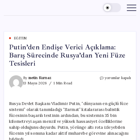
Skip
to
content
EĞITIM
Putin’den Endişe Verici Açıklama:
Barış Sürecinde Rusya’dan Yeni Füze
Tesisleri
Putin’den
By
metin Kurnaz
yorumlar kapalı
Endişe
13 Mayıs 2026
1 Min Read
Verici
Açıklama:
Barış
Rusya Devlet Başkanı Vladimir Putin, “dünyanın en güçlü füze
Sürecinde
sistemi” olarak tanımladığı “Sarmat” kıtalararası balistik
Rusya’dan
Yeni
füzesinin başarılı testinin ardından, bu sistemin 35 bin
Füze
kilometreyi aşan menzil ve yüksek hassasiyet özelliklerine
Tesisleri
sahip olduğunu duyurdu. Putin, yörünge altı rota izleyebilen
için
füzenin yıl sonuna kadar aktif muharebe görevine alınacağını
bildirdi.