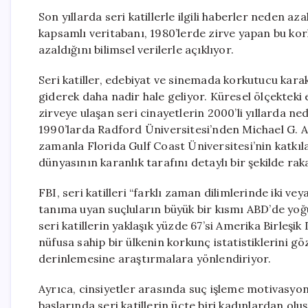
Son yıllarda seri katillerle ilgili haberler neden 
kapsamlı veritabanı, 1980’lerde zirve yapan bu k
azaldığını bilimsel verilerle açıklıyor.
Seri katiller, edebiyat ve sinemada korkutucu kara
giderek daha nadir hale geliyor. Küresel ölçekteki 
zirveye ulaşan seri cinayetlerin 2000’li yıllarda 
1990’larda Radford Üniversitesi’nden Michael G. Aa
zamanla Florida Gulf Coast Üniversitesi’nin katkılar
dünyasının karanlık tarafını detaylı bir şekilde ra
FBI, seri katilleri “farklı zaman dilimlerinde iki ve
tanıma uyan suçluların büyük bir kısmı ABD’de yo
seri katillerin yaklaşık yüzde 67’si Amerika Birleşi
nüfusa sahip bir ülkenin korkunç istatistiklerini 
derinlemesine araştırmalara yönlendiriyor.
Ayrıca, cinsiyetler arasında suç işleme motivasyonl
başlarında seri katillerin üçte biri kadınlardan o