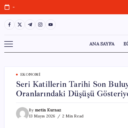
Skip
-
to
content
https://www.facebook.com/
https://twitter.com/
https://t.me/
https://www.instagram.com/
https://youtube.com/
ANA SAYFA
E
EKONOMI
Seri Katillerin Tarihi Son Buluy
Oranlarındaki Düşüşü Gösteriy
By
metin Kurnaz
13 Mayıs 2026
2 Min Read