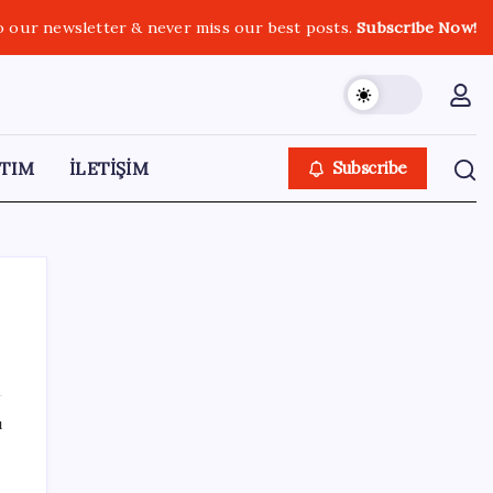
o our newsletter & never miss our best posts.
Subscribe Now!
TIM
İLETİŞİM
Subscribe
SON YAZILAR
ı
Tüm Yerel-Sen’den yeni çözüm sürecine
tepki: ‘Terörle pazarlık olmaz’