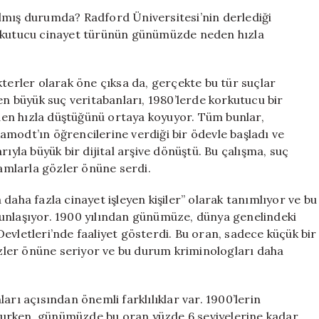
Buluyor
azalmış durumda? Radford Üniversitesi’nin derlediği
mu?
orkutucu cinayet türünün günümüzde neden hızla
İstatistikler
Suç
Oranlarındaki
kterler olarak öne çıksa da, gerçekte bu tür suçlar
Düşüşü
en büyük suç veritabanları, 1980’lerde korkutucu bir
Gösteriyor
neden hızla düştüğünü ortaya koyuyor. Tüm bunlar,
için
modt’ın öğrencilerine verdiği bir ödevle başladı ve
ıyla büyük bir dijital arşive dönüştü. Bu çalışma, suç
kamlarla gözler önüne serdi.
ya daha fazla cinayet işleyen kişiler” olarak tanımlıyor ve bu
ğunlaşıyor. 1900 yılından günümüze, dünya genelindeki
k Devletleri’nde faaliyet gösterdi. Bu oran, sadece küçük bir
gözler önüne seriyor ve bu durum kriminologları daha
arı açısından önemli farklılıklar var. 1900’lerin
luşurken, günümüzde bu oran yüzde 6 seviyelerine kadar