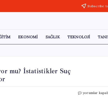
Subscribe t
ĞİTİM
EKONOMİ
SAĞLIK
TEKNOLOJİ
TANI
or mu? İstatistikler Suç
or
Seri
yorumlar kapal
Katillerin
Tarihi
Son