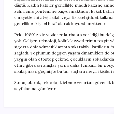
düştü. Kadın katiller genellikle maddi kazanç ama
zehirleme yöntemine başvurmaktadır. Erkek katiller 
cinayetlerini ateşli silah veya fiziksel şiddet kulla
genellikle “kişisel haz” olarak kaydedilmektedir.
Peki, 1980’lerde yüzlerce kurbanın verildiği bu da
yok. Gelişen teknoloji, kolluk kuvvetlerinin tespit 
sigorta dolandırıcılıklarının sıkı takibi, katilleri
sağladı. Toplumun değişen yaşam dinamikleri de bu
yaygın olan otostop çekme, çocukların sokaklarda
etme gibi davranışlar yerini daha temkinli bir sosya
sıkılaşması, geçmişte bu tür suçlara meyilli kişiler
Sonuç olarak, teknolojik izleme ve artan güvenlik bi
sayfalarına gömüyor.