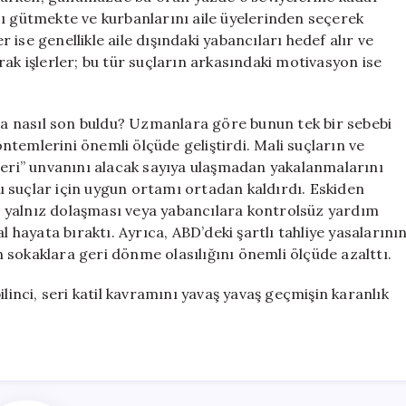
cı gütmekte ve kurbanlarını aile üyelerinden seçerek
ise genellikle aile dışındaki yabancıları hedef alır ve
narak işlerler; bu tür suçların arkasındaki motivasyon ise
lga nasıl son buldu? Uzmanlara göre bunun tek bir sebebi
yöntemlerini önemli ölçüde geliştirdi. Mali suçların ve
n “seri” unvanını alacak sayıya ulaşmadan yakalanmalarını
 suçlar için uygun ortamı ortadan kaldırdı. Eskiden
 yalnız dolaşması veya yabancılara kontrolsüz yardım
l hayata bıraktı. Ayrıca, ABD’deki şartlı tahliye yasalarını
in sokaklara geri dönme olasılığını önemli ölçüde azalttı.
linci, seri katil kavramını yavaş yavaş geçmişin karanlık