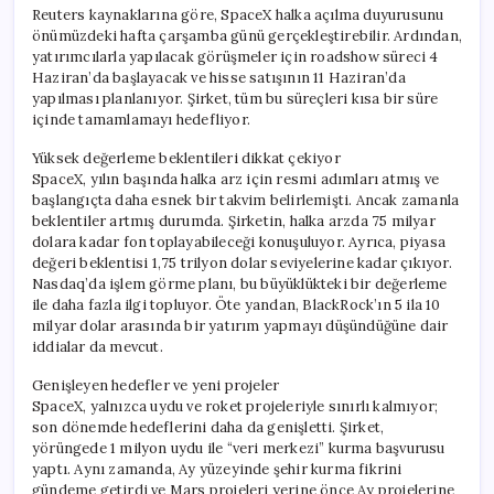
Reuters kaynaklarına göre, SpaceX halka açılma duyurusunu
önümüzdeki hafta çarşamba günü gerçekleştirebilir. Ardından,
yatırımcılarla yapılacak görüşmeler için roadshow süreci 4
Haziran’da başlayacak ve hisse satışının 11 Haziran’da
yapılması planlanıyor. Şirket, tüm bu süreçleri kısa bir süre
içinde tamamlamayı hedefliyor.
Yüksek değerleme beklentileri dikkat çekiyor
SpaceX, yılın başında halka arz için resmi adımları atmış ve
başlangıçta daha esnek bir takvim belirlemişti. Ancak zamanla
beklentiler artmış durumda. Şirketin, halka arzda 75 milyar
dolara kadar fon toplayabileceği konuşuluyor. Ayrıca, piyasa
değeri beklentisi 1,75 trilyon dolar seviyelerine kadar çıkıyor.
Nasdaq’da işlem görme planı, bu büyüklükteki bir değerleme
ile daha fazla ilgi topluyor. Öte yandan, BlackRock’ın 5 ila 10
milyar dolar arasında bir yatırım yapmayı düşündüğüne dair
iddialar da mevcut.
Genişleyen hedefler ve yeni projeler
SpaceX, yalnızca uydu ve roket projeleriyle sınırlı kalmıyor;
son dönemde hedeflerini daha da genişletti. Şirket,
yörüngede 1 milyon uydu ile “veri merkezi” kurma başvurusu
yaptı. Aynı zamanda, Ay yüzeyinde şehir kurma fikrini
gündeme getirdi ve Mars projeleri yerine önce Ay projelerine