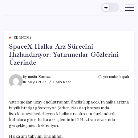
Skip
to
content
EKONOMI
SpaceX Halka Arz Sürecini
Hızlandırıyor: Yatırımcılar Gözlerini
Üzerinde
SpaceX
By
metin Kurnaz
yorumlar kapalı
Halka
18 Mayıs 2026
1 Min Read
Arz
Sürecini
Hızlandırıyor:
Yatırımcılar, uzay endüstrisinin öncüsü SpaceX’in halka arzına
Yatırımcılar
büyük bir ilgi gösteriyor. Şirket, Nasdaq borsasında
Gözlerini
Üzerinde
listelenmeyi hedefleyerek halka arz sürecini hızlandırdı.
için
İddialara göre, halka arz işleminin 12 Haziran civarında
gerçekleşmesi bekleniyor.
Halka arz takvimi öne alındı