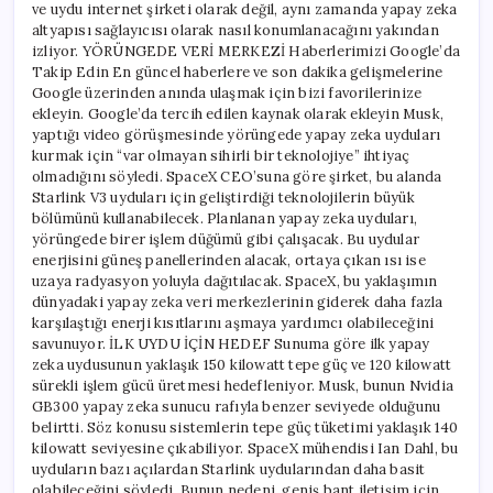
ve uydu internet şirketi olarak değil, aynı zamanda yapay zeka
altyapısı sağlayıcısı olarak nasıl konumlanacağını yakından
izliyor. YÖRÜNGEDE VERİ MERKEZİ Haberlerimizi Google’da
Takip Edin En güncel haberlere ve son dakika gelişmelerine
Google üzerinden anında ulaşmak için bizi favorilerinize
ekleyin. Google’da tercih edilen kaynak olarak ekleyin Musk,
yaptığı video görüşmesinde yörüngede yapay zeka uyduları
kurmak için “var olmayan sihirli bir teknolojiye” ihtiyaç
olmadığını söyledi. SpaceX CEO’suna göre şirket, bu alanda
Starlink V3 uyduları için geliştirdiği teknolojilerin büyük
bölümünü kullanabilecek. Planlanan yapay zeka uyduları,
yörüngede birer işlem düğümü gibi çalışacak. Bu uydular
enerjisini güneş panellerinden alacak, ortaya çıkan ısı ise
uzaya radyasyon yoluyla dağıtılacak. SpaceX, bu yaklaşımın
dünyadaki yapay zeka veri merkezlerinin giderek daha fazla
karşılaştığı enerji kısıtlarını aşmaya yardımcı olabileceğini
savunuyor. İLK UYDU İÇİN HEDEF Sunuma göre ilk yapay
zeka uydusunun yaklaşık 150 kilowatt tepe güç ve 120 kilowatt
sürekli işlem gücü üretmesi hedefleniyor. Musk, bunun Nvidia
GB300 yapay zeka sunucu rafıyla benzer seviyede olduğunu
belirtti. Söz konusu sistemlerin tepe güç tüketimi yaklaşık 140
kilowatt seviyesine çıkabiliyor. SpaceX mühendisi Ian Dahl, bu
uyduların bazı açılardan Starlink uydularından daha basit
olabileceğini söyledi. Bunun nedeni, geniş bant iletişim için