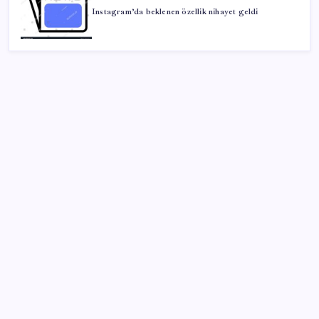
Instagram’da beklenen özellik nihayet geldi
SON YAZILAR
Takipteki ihtiyaç kredi oranı dokuz yılın zirvesinde
Benzin fiyatlarına yeni zam yolda: Dünkü indirim
tabelalara yansımamıştı…
TMO fındık alım fiyatlarını açıkladı
Tüm Yerel-Sen’den yeni çözüm sürecine tepki:
‘Terörle pazarlık olmaz’