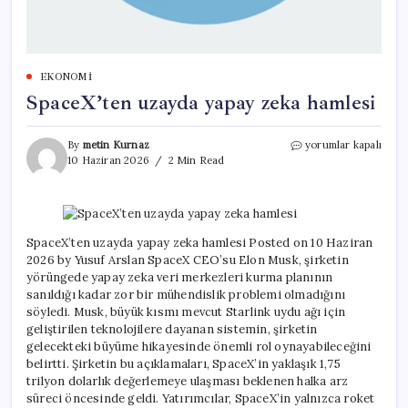
EKONOMI
SpaceX’ten uzayda yapay zeka hamlesi
SpaceX’ten
By
metin Kurnaz
yorumlar kapalı
uzayda
10 Haziran 2026
2 Min Read
yapay
zeka
hamlesi
için
SpaceX’ten uzayda yapay zeka hamlesi Posted on 10 Haziran
2026 by Yusuf Arslan SpaceX CEO’su Elon Musk, şirketin
yörüngede yapay zeka veri merkezleri kurma planının
sanıldığı kadar zor bir mühendislik problemi olmadığını
söyledi. Musk, büyük kısmı mevcut Starlink uydu ağı için
geliştirilen teknolojilere dayanan sistemin, şirketin
gelecekteki büyüme hikayesinde önemli rol oynayabileceğini
belirtti. Şirketin bu açıklamaları, SpaceX’in yaklaşık 1,75
trilyon dolarlık değerlemeye ulaşması beklenen halka arz
süreci öncesinde geldi. Yatırımcılar, SpaceX’in yalnızca roket