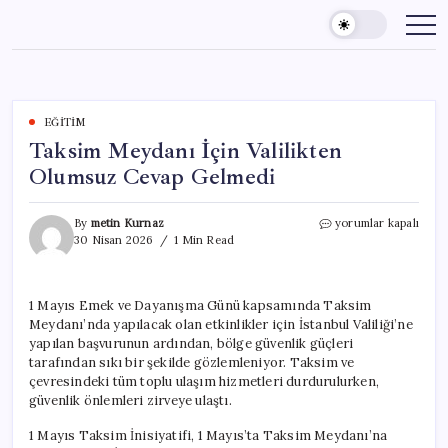
Skip
to
content
EĞITIM
Taksim Meydanı İçin Valilikten
Olumsuz Cevap Gelmedi
Taksim
By
metin Kurnaz
yorumlar kapalı
Meydanı
30 Nisan 2026
1 Min Read
İçin
Valilikten
Olumsuz
1 Mayıs Emek ve Dayanışma Günü kapsamında Taksim
Cevap
Meydanı’nda yapılacak olan etkinlikler için İstanbul Valiliği’ne
Gelmedi
için
yapılan başvurunun ardından, bölge güvenlik güçleri
tarafından sıkı bir şekilde gözlemleniyor. Taksim ve
çevresindeki tüm toplu ulaşım hizmetleri durdurulurken,
güvenlik önlemleri zirveye ulaştı.
1 Mayıs Taksim İnisiyatifi, 1 Mayıs’ta Taksim Meydanı’na