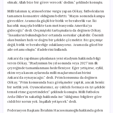
olmalı; Allah bize bir görev verecek’ dedim.” şeklinde konuştu.
Milli takımın iç atmosferine vurgu yapan Gökay, futbolcuların
tamamen konsantre olduğunu belirtti. “Mayıs sonunda kampa
girecekler. Aramızda güçlü bir birlik ve beraberlik var. İki
hazırlık maçıyla birlikte tam motivasyonla Amerika’ya
gideceğiz” dedi. Geçmişteki tartışmalara da değinen Gökay,
“İnsanların bulunduğu her ortamda sorunlar çıkabilir. Önemli
olan bunları hızlı ve doğru bir şekilde çözmektir. Biz geçmişe
değil, birlik ve beraberliğe odaklanıyoruz. Aramızda güzel bir
aile ortamı oluştu.” ifadelerini kullandı.
Ankara’da yapılması planlanan yeni stadyum hakkında bilgi
veren Gökay, “Stadyumun bu yıl sonunda veya 2027’nin ilk
çeyreğinde tamamlanması hedefleniyor. Eğer yetişirse, eylül,
ekim veya kasım aylarında milli maçlarımızdan birini
Ankara’da oynayacağız.” dedi. Prim konusuna da değinen
Gökay, “Prim konusunda bazı görüşmeler yaptık, ancak henüz
bir netlik yok. Oyuncularımız, ay-yıldızlı formayı en iyi şekilde
temsil etme gayretindeler.” şeklinde konuştu. Milli futbolcu
Arda Güler’in sakatlığı hakkında ise “Aldığımız bilgilere göre
ciddi bir sorun yok. İnşallah yetişecek.” dedi.
Federasyon Başkanı İbrahim Hacıosmanoğlu hakkında gelen