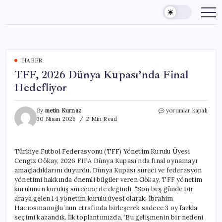
Skip
to
content
HABER
TFF, 2026 Dünya Kupası’nda Final
Hedefliyor
TFF,
By
metin Kurnaz
yorumlar kapalı
2026
30 Nisan 2026
2 Min Read
Dünya
Kupası’nda
Final
Türkiye Futbol Federasyonu (TFF) Yönetim Kurulu Üyesi
Hedefliyor
Cengiz Gökay, 2026 FIFA Dünya Kupası’nda final oynamayı
için
amaçladıklarını duyurdu. Dünya Kupası süreci ve federasyon
yönetimi hakkında önemli bilgiler veren Gökay, TFF yönetim
kurulunun kuruluş sürecine de değindi. “Son beş günde bir
araya gelen 14 yönetim kurulu üyesi olarak, İbrahim
Hacıosmanoğlu’nun etrafında birleşerek sadece 3 oy farkla
seçimi kazandık. İlk toplantımızda, ‘Bu gelişmenin bir nedeni