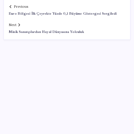
Previous
Euro Bölgesi İlk Çeyrekte Yüzde 0,1 Büyüme Göstergesi Sergiledi
Next
Minik Sanatçılardan Hayal Dünyasına Yolculuk
SON YAZILAR
ABD, İran bağlantılı kripto para borsasına yaptırım
uyguladı
Çıkarılabilir Bataryalı Telefonlar Geri Dönüyor