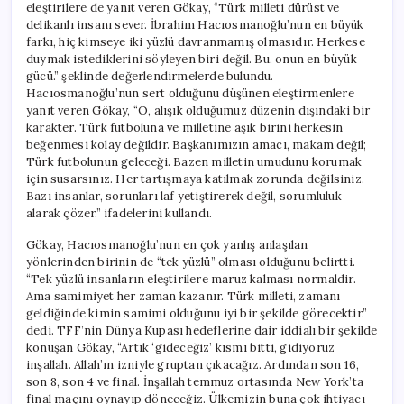
eleştirilere de yanıt veren Gökay, “Türk milleti dürüst ve
delikanlı insanı sever. İbrahim Hacıosmanoğlu’nun en büyük
farkı, hiç kimseye iki yüzlü davranmamış olmasıdır. Herkese
duymak istediklerini söyleyen biri değil. Bu, onun en büyük
gücü.” şeklinde değerlendirmelerde bulundu.
Hacıosmanoğlu’nun sert olduğunu düşünen eleştirmenlere
yanıt veren Gökay, “O, alışık olduğumuz düzenin dışındaki bir
karakter. Türk futboluna ve milletine aşık birini herkesin
beğenmesi kolay değildir. Başkanımızın amacı, makam değil;
Türk futbolunun geleceği. Bazen milletin umudunu korumak
için susarsınız. Her tartışmaya katılmak zorunda değilsiniz.
Bazı insanlar, sorunları laf yetiştirerek değil, sorumluluk
alarak çözer.” ifadelerini kullandı.
Gökay, Hacıosmanoğlu’nun en çok yanlış anlaşılan
yönlerinden birinin de “tek yüzlü” olması olduğunu belirtti.
“Tek yüzlü insanların eleştirilere maruz kalması normaldir.
Ama samimiyet her zaman kazanır. Türk milleti, zamanı
geldiğinde kimin samimi olduğunu iyi bir şekilde görecektir.”
dedi. TFF’nin Dünya Kupası hedeflerine dair iddialı bir şekilde
konuşan Gökay, “Artık ‘gideceğiz’ kısmı bitti, gidiyoruz
inşallah. Allah’ın izniyle gruptan çıkacağız. Ardından son 16,
son 8, son 4 ve final. İnşallah temmuz ortasında New York’ta
final maçını oynayıp döneceğiz. Ülkemizin buna çok ihtiyacı