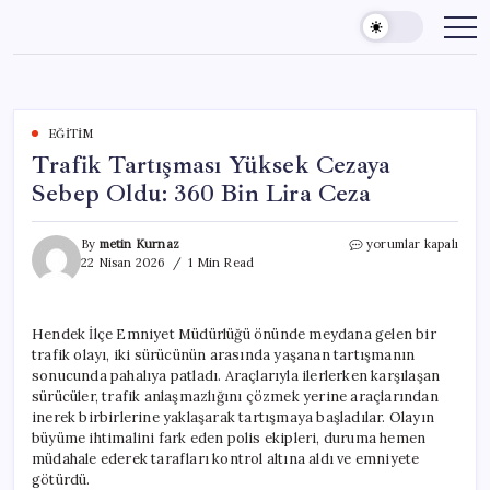
Skip
to
content
EĞITIM
Trafik Tartışması Yüksek Cezaya
Sebep Oldu: 360 Bin Lira Ceza
Trafik
By
metin Kurnaz
yorumlar kapalı
Tartışması
22 Nisan 2026
1 Min Read
Yüksek
Cezaya
Sebep
Hendek İlçe Emniyet Müdürlüğü önünde meydana gelen bir
Oldu:
trafik olayı, iki sürücünün arasında yaşanan tartışmanın
360
Bin
sonucunda pahalıya patladı. Araçlarıyla ilerlerken karşılaşan
Lira
sürücüler, trafik anlaşmazlığını çözmek yerine araçlarından
Ceza
inerek birbirlerine yaklaşarak tartışmaya başladılar. Olayın
için
büyüme ihtimalini fark eden polis ekipleri, duruma hemen
müdahale ederek tarafları kontrol altına aldı ve emniyete
götürdü.