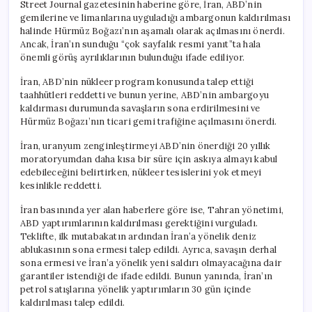
Street Journal gazetesinin haberine göre, İran, ABD’nin
gemilerine ve limanlarına uyguladığı ambargonun kaldırılması
halinde Hürmüz Boğazı’nın aşamalı olarak açılmasını önerdi.
Ancak, İran’ın sunduğu “çok sayfalık resmi yanıt”ta hala
önemli görüş ayrılıklarının bulunduğu ifade ediliyor.
İran, ABD’nin nükleer program konusunda talep ettiği
taahhütleri reddetti ve bunun yerine, ABD’nin ambargoyu
kaldırması durumunda savaşların sona erdirilmesini ve
Hürmüz Boğazı’nın ticari gemi trafiğine açılmasını önerdi.
İran, uranyum zenginleştirmeyi ABD’nin önerdiği 20 yıllık
moratoryumdan daha kısa bir süre için askıya almayı kabul
edebileceğini belirtirken, nükleer tesislerini yok etmeyi
kesinlikle reddetti.
İran basınında yer alan haberlere göre ise, Tahran yönetimi,
ABD yaptırımlarının kaldırılması gerektiğini vurguladı.
Teklifte, ilk mutabakatın ardından İran’a yönelik deniz
ablukasının sona ermesi talep edildi. Ayrıca, savaşın derhal
sona ermesi ve İran’a yönelik yeni saldırı olmayacağına dair
garantiler istendiği de ifade edildi. Bunun yanında, İran’ın
petrol satışlarına yönelik yaptırımların 30 gün içinde
kaldırılması talep edildi.