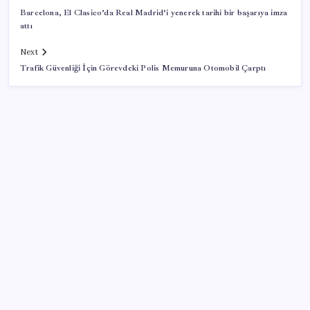
Barcelona, El Clasico’da Real Madrid’i yenerek tarihi bir başarıya imza
attı
Next
Trafik Güvenliği İçin Görevdeki Polis Memuruna Otomobil Çarptı
SON YAZILAR
Tüm Yerel-Sen’den yeni çözüm sürecine tepki:
‘Terörle pazarlık olmaz’
Akaryakıtta kötü sürpriz: İndirimin büyük kısmı buhar
oldu!