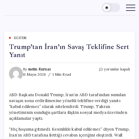
Skip
to
content
EĞITIM
Trump’tan İran’ın Savaş Teklifine Sert
Yanıt
Trump’tan
By
metin Kurnaz
yorumlar kapalı
İran’ın
11 Mayıs 2026
1 Min Read
Savaş
Teklifine
Sert
ABD Başkanı Donald Trump, İran’ın ABD tarafından sunulan
Yanıt
savaşın sona erdirilmesine yönelik teklifine verdiği yanıtı
için
“kabul edilemez” olarak nitelendirdi. Trump, Tahran
yönetiminin sunduğu şartlara ilişkin sosyal medya üzerinden
açıklamalar yaptı.
“Hiç hoşuma gitmedi. Kesinlikle kabul edilemez” diyen Trump,
İran’ın ABD tarafına ilettiği cevabın içeriğini eleştirdi. Wall