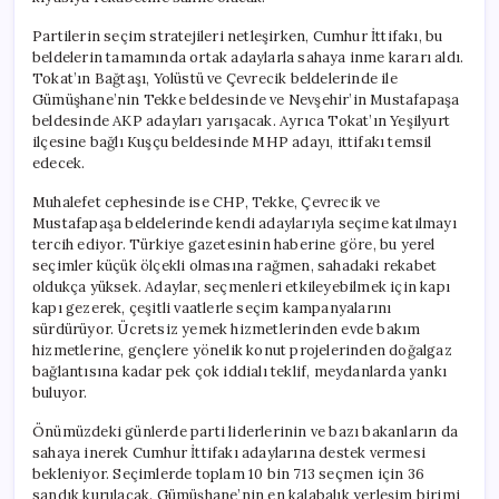
için
Partilerin seçim stratejileri netleşirken, Cumhur İttifakı, bu
beldelerin tamamında ortak adaylarla sahaya inme kararı aldı.
Tokat’ın Bağtaşı, Yolüstü ve Çevrecik beldelerinde ile
Gümüşhane’nin Tekke beldesinde ve Nevşehir’in Mustafapaşa
beldesinde AKP adayları yarışacak. Ayrıca Tokat’ın Yeşilyurt
ilçesine bağlı Kuşçu beldesinde MHP adayı, ittifakı temsil
edecek.
Muhalefet cephesinde ise CHP, Tekke, Çevrecik ve
Mustafapaşa beldelerinde kendi adaylarıyla seçime katılmayı
tercih ediyor. Türkiye gazetesinin haberine göre, bu yerel
seçimler küçük ölçekli olmasına rağmen, sahadaki rekabet
oldukça yüksek. Adaylar, seçmenleri etkileyebilmek için kapı
kapı gezerek, çeşitli vaatlerle seçim kampanyalarını
sürdürüyor. Ücretsiz yemek hizmetlerinden evde bakım
hizmetlerine, gençlere yönelik konut projelerinden doğalgaz
bağlantısına kadar pek çok iddialı teklif, meydanlarda yankı
buluyor.
Önümüzdeki günlerde parti liderlerinin ve bazı bakanların da
sahaya inerek Cumhur İttifakı adaylarına destek vermesi
bekleniyor. Seçimlerde toplam 10 bin 713 seçmen için 36
sandık kurulacak. Gümüşhane’nin en kalabalık yerleşim birimi