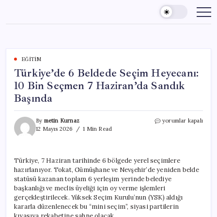
Skip
to
content
EĞITIM
Türkiye’de 6 Beldede Seçim Heyecanı:
10 Bin Seçmen 7 Haziran’da Sandık
Başında
Türkiye’de
By
metin Kurnaz
yorumlar kapalı
6
12 Mayıs 2026
1 Min Read
Beldede
Seçim
Heyecanı:
Türkiye, 7 Haziran tarihinde 6 bölgede yerel seçimlere
10
hazırlanıyor. Tokat, Gümüşhane ve Nevşehir’de yeniden belde
Bin
Seçmen
statüsü kazanan toplam 6 yerleşim yerinde belediye
7
başkanlığı ve meclis üyeliği için oy verme işlemleri
Haziran’da
gerçekleştirilecek. Yüksek Seçim Kurulu’nun (YSK) aldığı
Sandık
kararla düzenlenecek bu “mini seçim”, siyasi partilerin
Başında
kıyasıya rekabetine sahne olacak.