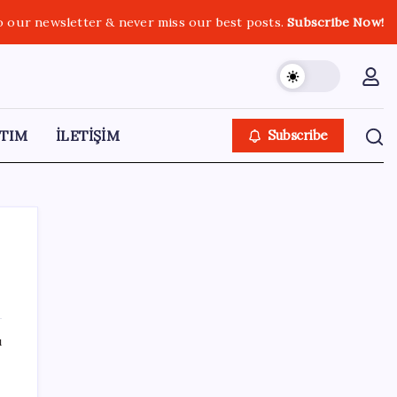
o our newsletter & never miss our best posts.
Subscribe Now!
TIM
İLETİŞİM
Subscribe
SON YAZILAR
ı
ABD, İran bağlantılı kripto para borsasına
yaptırım uyguladı