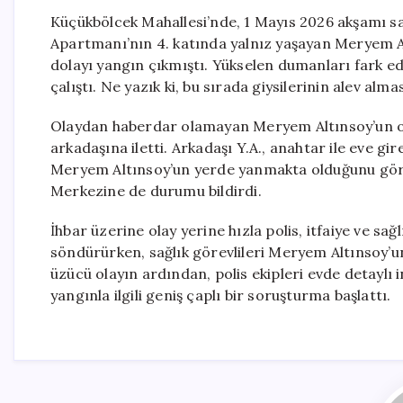
Küçükbölcek Mahallesi’nde, 1 Mayıs 2026 akşamı sa
Apartmanı’nın 4. katında yalnız yaşayan Meryem A
dolayı yangın çıkmıştı. Yükselen dumanları fark ed
çalıştı. Ne yazık ki, bu sırada giysilerinin alev alma
Olaydan haberdar olamayan Meryem Altınsoy’un oğ
arkadaşına iletti. Arkadaşı Y.A., anahtar ile eve gi
Meryem Altınsoy’un yerde yanmakta olduğunu göre
Merkezine de durumu bildirdi.
İhbar üzerine olay yerine hızla polis, itfaiye ve sağ
söndürürken, sağlık görevlileri Meryem Altınsoy’un 
üzücü olayın ardından, polis ekipleri evde detaylı
yangınla ilgili geniş çaplı bir soruşturma başlattı.