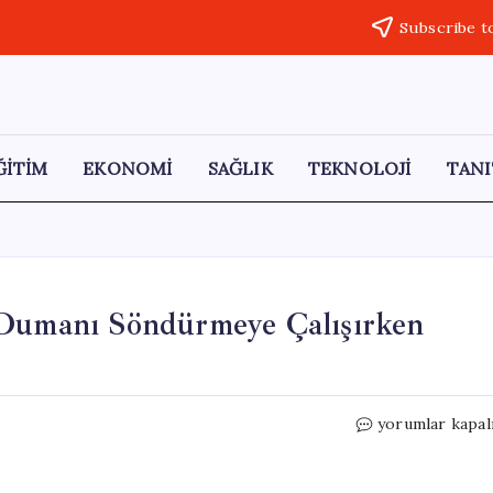
Subscribe t
ĞİTİM
EKONOMİ
SAĞLIK
TEKNOLOJİ
TANI
 Dumanı Söndürmeye Çalışırken
Yangın
yorumlar kapal
Felaketi:
Mutfağındaki
Dumanı