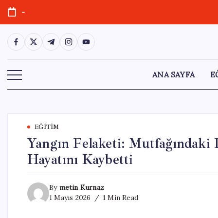
Skip
-
to
content
https://www.facebook.com/
https://twitter.com/
https://t.me/
https://www.instagram.com/
https://youtube.com/
ANA SAYFA
E
EĞITIM
Yangın Felaketi: Mutfağındaki
Hayatını Kaybetti
By
metin Kurnaz
1 Mayıs 2026
1 Min Read