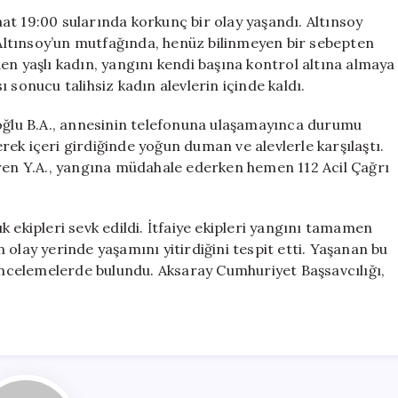
Söndürmeye
at 19:00 sularında korkunç bir olay yaşandı. Altınsoy
Çalışırken
ltınsoy’un mutfağında, henüz bilinmeyen bir sebepten
Hayatını
en yaşlı kadın, yangını kendi başına kontrol altına almaya
Kaybetti
sı sonucu talihsiz kadın alevlerin içinde kaldı.
için
lu B.A., annesinin telefonuna ulaşamayınca durumu
rerek içeri girdiğinde yoğun duman ve alevlerle karşılaştı.
n Y.A., yangına müdahale ederken hemen 112 Acil Çağrı
lık ekipleri sevk edildi. İtfaiye ekipleri yangını tamamen
olay yerinde yaşamını yitirdiğini tespit etti. Yaşanan bu
 incelemelerde bulundu. Aksaray Cumhuriyet Başsavcılığı,