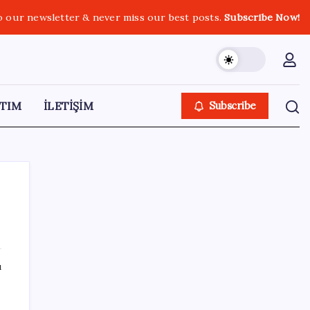
o our newsletter & never miss our best posts.
Subscribe Now!
TIM
İLETİŞİM
Subscribe
SON YAZILAR
ı
Çıkarılabilir Bataryalı Telefonlar Geri
Dönüyor