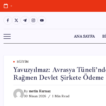
Skip
-
to
content
https://www.facebook.com/
https://twitter.com/
https://t.me/
https://www.instagram.com/
https://youtube.com/
ANA SAYFA
E
EĞITIM
Yavuzyılmaz: Avrasya Tüneli’nd
Rağmen Devlet Şirkete Ödeme 
By
metin Kurnaz
30 Nisan 2026
1 Min Read