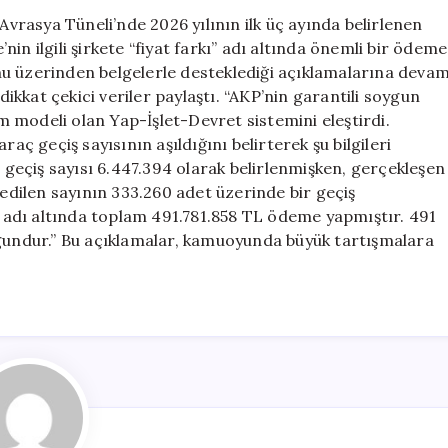
Garantisi
rasya Tüneli’nde 2026 yılının ilk üç ayında belirlenen
Aşılmasına
in ilgili şirkete “fiyat farkı” adı altında önemli bir ödeme
Rağmen
mu üzerinden belgelerle desteklediği açıklamalarına deva
Devlet
dikkat çekici veriler paylaştı. “AKP’nin garantili soygun
Şirkete
im modeli olan Yap-İşlet-Devret sistemini eleştirdi.
Ödeme
aç geçiş sayısının aşıldığını belirterek şu bilgileri
Yaptı!
ç geçiş sayısı 6.447.394 olarak belirlenmişken, gerçekleşen
için
 edilen sayının 333.260 adet üzerinde bir geçiş
ı’ adı altında toplam 491.781.858 TL ödeme yapmıştır. 491
ygundur.” Bu açıklamalar, kamuoyunda büyük tartışmalara