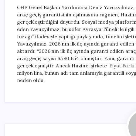
CHP Genel Başkan Yardımcısı Deniz Yavuzyılmaz, Av
araç geçiş garantisinin aşılmasına rağmen, Hazine’n
gerçekleştirdiğini duyurdu. Sosyal medya platfor
eden Yavuzyılmaz, bu sefer Avrasya Tüneli ile ilgili 
tuzağı” ifadesiyle yaptığı paylaşımda, tünelin işlet
Yavuzyılmaz, 2026’nın ilk üç ayında garanti edilen ar
aktardı: “2026’nın ilk üç ayında garanti edilen ara
araç geçiş sayısı 6.780.654 olmuştur. Yani, garanti
gerçekleşmiştir. Ancak Hazine, şirkete ‘Fiyat Fark
milyon lira, bunun adı tam anlamıyla garantili so
neden oldu.