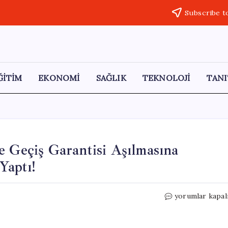
Subscribe t
ĞİTİM
EKONOMİ
SAĞLIK
TEKNOLOJİ
TANI
e Geçiş Garantisi Aşılmasına
Yaptı!
Yavuzyılmaz:
yorumlar kapal
Avrasya
Tüneli’nde
Geçiş