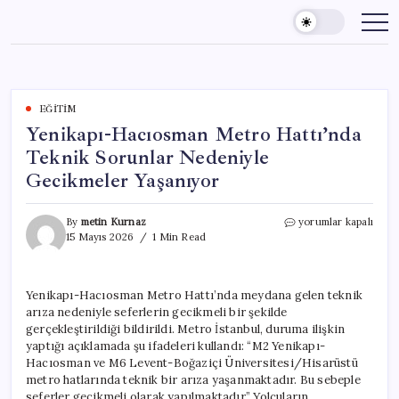
Skip
to
content
EĞITIM
Yenikapı-Hacıosman Metro Hattı’nda
Teknik Sorunlar Nedeniyle
Gecikmeler Yaşanıyor
Yenikapı-
By
metin Kurnaz
yorumlar kapalı
Hacıosman
15 Mayıs 2026
1 Min Read
Metro
Hattı’nda
Teknik
Yenikapı-Hacıosman Metro Hattı’nda meydana gelen teknik
Sorunlar
arıza nedeniyle seferlerin gecikmeli bir şekilde
Nedeniyle
Gecikmeler
gerçekleştirildiği bildirildi. Metro İstanbul, duruma ilişkin
Yaşanıyor
yaptığı açıklamada şu ifadeleri kullandı: “M2 Yenikapı-
için
Hacıosman ve M6 Levent-Boğaziçi Üniversitesi/Hisarüstü
metro hatlarında teknik bir arıza yaşanmaktadır. Bu sebeple
seferler gecikmeli olarak yapılmaktadır.” Yolcuların