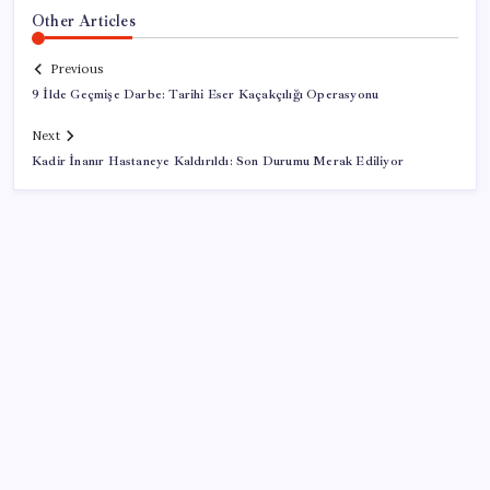
Other Articles
Previous
9 İlde Geçmişe Darbe: Tarihi Eser Kaçakçılığı Operasyonu
Next
Kadir İnanır Hastaneye Kaldırıldı: Son Durumu Merak Ediliyor
SON YAZILAR
TURKA dünya basınında
Vox Humanis Dünya Birincisi Oldu