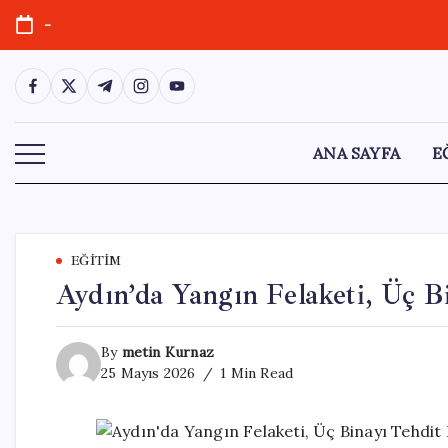
Skip
-
to
content
https://www.facebook.com/
https://twitter.com/
https://t.me/
https://www.instagram.com/
https://youtube.com/
ANA SAYFA
E
EĞITIM
Aydın’da Yangın Felaketi, Üç B
By
metin Kurnaz
25 Mayıs 2026
1 Min Read