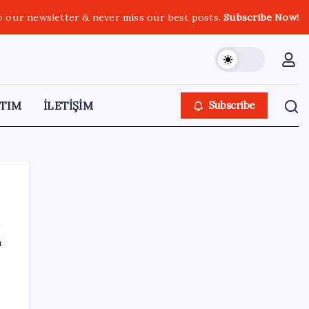
o our newsletter & never miss our best posts.
Subscribe Now!
TIM
İLETİŞİM
Subscribe
ı
SON YAZILAR
ABD, İran bağlantılı kripto para borsasına
yaptırım uyguladı