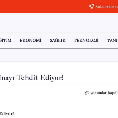
Subscribe t
ĞİTİM
EKONOMİ
SAĞLIK
TEKNOLOJİ
TANI
inayı Tehdit Ediyor!
Aydın’da
yorumlar kapal
Yangın
Felaketi,
Üç
Binayı