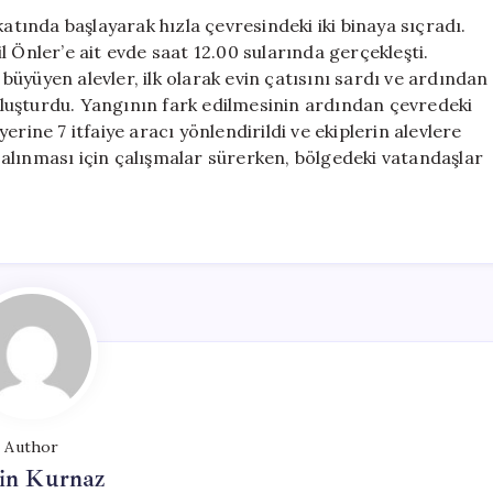
Tehdit
katında başlayarak hızla çevresindeki iki binaya sıçradı.
Ediyor!
 Önler’e ait evde saat 12.00 sularında gerçekleşti.
için
üyüyen alevler, ilk olarak evin çatısını sardı ve ardından
 oluşturdu. Yangının fark edilmesinin ardından çevredeki
rine 7 itfaiye aracı yönlendirildi ve ekiplerin alevlere
alınması için çalışmalar sürerken, bölgedeki vatandaşlar
Author
in Kurnaz