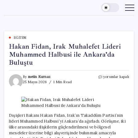
Skip
to
content
EĞITIM
Hakan Fidan, Irak Muhalefet Lideri
Muhammed Halbusi ile Ankara’da
Buluştu
Hakan
By
metin Kurnaz
yorumlar kapalı
Fidan,
25 Mayıs 2026
1 Min Read
Irak
Muhalefet
Lideri
Muhammed
Halbusi
ile
Dışişleri Bakanı Hakan Fidan, Irak’ın Takaddüm Partisi’nin
Ankara’da
lideri Muhammed Halbusi’yi Ankara’da ağırladı. Görüşme, iki
Buluştu
ülke arasındaki ilişkilerin güçlendirilmesi ve bölgesel
için
meseleler üzerine bilgi alışverişinde bulunmak amacıyla