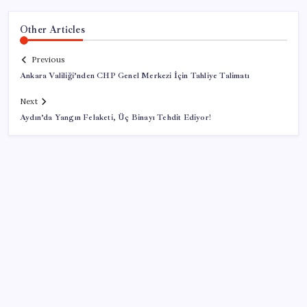
Other Articles
Previous
Ankara Valiliği’nden CHP Genel Merkezi İçin Tahliye Talimatı
Next
Aydın’da Yangın Felaketi, Üç Binayı Tehdit Ediyor!
SON YAZILAR
TBMM Adalet Komisyonu’nda ‘pislik’ tartışması: