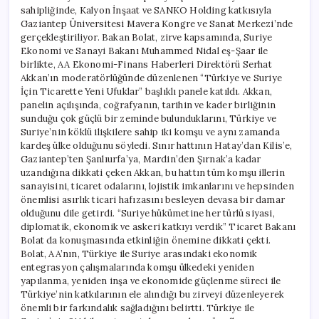
sahipliğinde, Kalyon İnşaat ve SANKO Holding katkısıyla
Gaziantep Üniversitesi Mavera Kongre ve Sanat Merkezi’nde
gerçekleştiriliyor. Bakan Bolat, zirve kapsamında, Suriye
Ekonomi ve Sanayi Bakanı Muhammed Nidal eş-Şaar ile
birlikte, AA Ekonomi-Finans Haberleri Direktörü Serhat
Akkan’ın moderatörlüğünde düzenlenen “Türkiye ve Suriye
İçin Ticarette Yeni Ufuklar” başlıklı panele katıldı. Akkan,
panelin açılışında, coğrafyanın, tarihin ve kader birliğinin
sunduğu çok güçlü bir zeminde bulunduklarını, Türkiye ve
Suriye’nin köklü ilişkilere sahip iki komşu ve aynı zamanda
kardeş ülke olduğunu söyledi. Sınır hattının Hatay’dan Kilis’e,
Gaziantep’ten Şanlıurfa’ya, Mardin’den Şırnak’a kadar
uzandığına dikkati çeken Akkan, bu hattın tüm komşu illerin
sanayisini, ticaret odalarını, lojistik imkanlarını ve hepsinden
önemlisi asırlık ticari hafızasını besleyen devasa bir damar
olduğunu dile getirdi. “Suriye hükümetine her türlü siyasi,
diplomatik, ekonomik ve askeri katkıyı verdik” Ticaret Bakanı
Bolat da konuşmasında etkinliğin önemine dikkati çekti.
Bolat, AA’nın, Türkiye ile Suriye arasındaki ekonomik
entegrasyon çalışmalarında komşu ülkedeki yeniden
yapılanma, yeniden inşa ve ekonomide güçlenme süreci ile
Türkiye’nin katkılarının ele alındığı bu zirveyi düzenleyerek
önemli bir farkındalık sağladığını belirtti. Türkiye ile