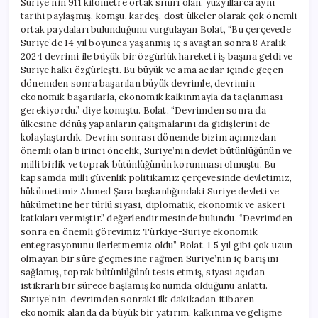
Suriye’nin 911 kilometre ortak sınırı olan, yüzyıllarca aynı
tarihi paylaşmış, komşu, kardeş, dost ülkeler olarak çok önemli
ortak paydaları bulunduğunu vurgulayan Bolat, “Bu çerçevede
Suriye’de 14 yıl boyunca yaşanmış iç savaştan sonra 8 Aralık
2024 devrimi ile büyük bir özgürlük hareketi iş başına geldi ve
Suriye halkı özgürleşti. Bu büyük ve ama acılar içinde geçen
dönemden sonra başarılan büyük devrimle, devrimin
ekonomik başarılarla, ekonomik kalkınmayla da taçlanması
gerekiyordu.” diye konuştu. Bolat, “Devrimden sonra da
ülkesine dönüş yapanların çalışmalarını da gidişlerini de
kolaylaştırdık. Devrim sonrası dönemde bizim açımızdan
önemli olan birinci öncelik, Suriye’nin devlet bütünlüğünün ve
milli birlik ve toprak bütünlüğünün korunması olmuştu. Bu
kapsamda milli güvenlik politikamız çerçevesinde devletimiz,
hükümetimiz Ahmed Şara başkanlığındaki Suriye devleti ve
hükümetine her türlü siyasi, diplomatik, ekonomik ve askeri
katkıları vermiştir.” değerlendirmesinde bulundu. “Devrimden
sonra en önemli görevimiz Türkiye-Suriye ekonomik
entegrasyonunu ilerletmemiz oldu” Bolat, 1,5 yıl gibi çok uzun
olmayan bir süre geçmesine rağmen Suriye’nin iç barışını
sağlamış, toprak bütünlüğünü tesis etmiş, siyasi açıdan
istikrarlı bir sürece başlamış konumda olduğunu anlattı.
Suriye’nin, devrimden sonraki ilk dakikadan itibaren
ekonomik alanda da büyük bir yatırım, kalkınma ve gelişme