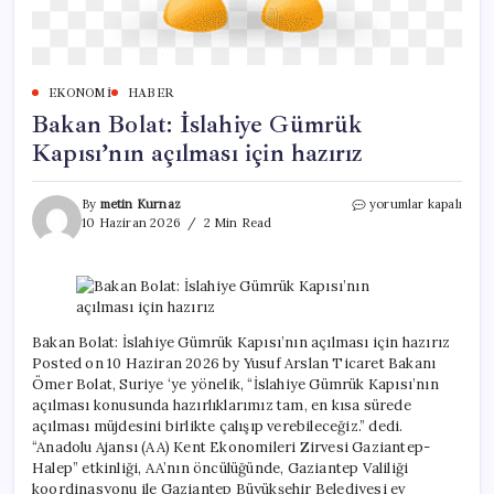
EKONOMI
HABER
Bakan Bolat: İslahiye Gümrük
Kapısı’nın açılması için hazırız
Bakan
By
metin Kurnaz
yorumlar kapalı
Bolat:
10 Haziran 2026
2 Min Read
İslahiye
Gümrük
Kapısı’nın
açılması
için
hazırız
Bakan Bolat: İslahiye Gümrük Kapısı’nın açılması için hazırız
için
Posted on 10 Haziran 2026 by Yusuf Arslan Ticaret Bakanı
Ömer Bolat, Suriye ‘ye yönelik, “İslahiye Gümrük Kapısı’nın
açılması konusunda hazırlıklarımız tam, en kısa sürede
açılması müjdesini birlikte çalışıp verebileceğiz.” dedi.
“Anadolu Ajansı (AA) Kent Ekonomileri Zirvesi Gaziantep-
Halep” etkinliği, AA’nın öncülüğünde, Gaziantep Valiliği
koordinasyonu ile Gaziantep Büyükşehir Belediyesi ev