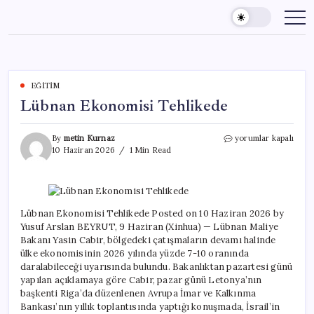
Skip
to
content
EĞITIM
Lübnan Ekonomisi Tehlikede
Lübnan
By
metin Kurnaz
yorumlar kapalı
Ekonomisi
10 Haziran 2026
1 Min Read
Tehlikede
için
Lübnan Ekonomisi Tehlikede Posted on 10 Haziran 2026 by
Yusuf Arslan BEYRUT, 9 Haziran (Xinhua) — Lübnan Maliye
Bakanı Yasin Cabir, bölgedeki çatışmaların devamı halinde
ülke ekonomisinin 2026 yılında yüzde 7-10 oranında
daralabileceği uyarısında bulundu. Bakanlıktan pazartesi günü
yapılan açıklamaya göre Cabir, pazar günü Letonya’nın
başkenti Riga’da düzenlenen Avrupa İmar ve Kalkınma
Bankası’nın yıllık toplantısında yaptığı konuşmada, İsrail’in