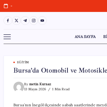
Skip
-
to
content
https://www.facebook.com/
https://twitter.com/
https://t.me/
https://www.instagram.com/
https://youtube.com/
ANA SAYFA
E
EĞITIM
Bursa’da Otomobil ve Motosiklet
By
metin Kurnaz
13 Mayıs 2026
1 Min Read
Bursa’nın İnegöl ilçesinde sabah saatlerinde meyd