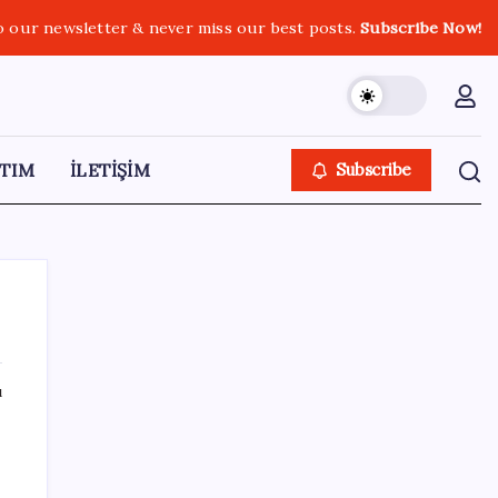
o our newsletter & never miss our best posts.
Subscribe Now!
TIM
İLETİŞİM
Subscribe
ı
SON YAZILAR
Çıkarılabilir Bataryalı Telefonlar Geri
Dönüyor