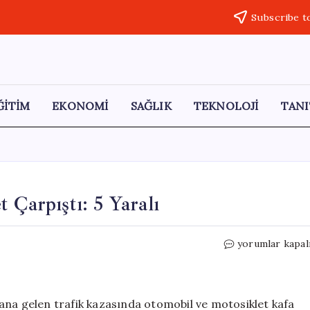
Subscribe t
ĞİTİM
EKONOMİ
SAĞLIK
TEKNOLOJİ
TANI
 Çarpıştı: 5 Yaralı
Bursa’da
yorumlar kapal
Otomobil
ve
Motosiklet
Çarpıştı:
ana gelen trafik kazasında otomobil ve motosiklet kafa