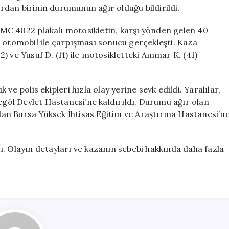
5
ardan birinin durumunun ağır olduğu bildirildi.
Yaralı
için
MC 4022 plakalı motosikletin, karşı yönden gelen 40
ı otomobil ile çarpışması sonucu gerçekleşti. Kaza
) ve Yusuf D. (11) ile motosikletteki Ammar K. (41)
ve polis ekipleri hızla olay yerine sevk edildi. Yaralılar,
negöl Devlet Hastanesi’ne kaldırıldı. Durumu ağır olan
an Bursa Yüksek İhtisas Eğitim ve Araştırma Hastanesi’n
ttı. Olayın detayları ve kazanın sebebi hakkında daha fazla