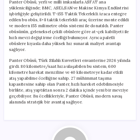
Panter Obüsü, yerli ve milli imkanlarla ASFAT ana
yükleniciliğinde; BMC, ASELSAN ve Makine Kimya Endüstrisi
işbirliğiyle geliştirildi. T-155 Taktik Tekerlekli Araca entegre
edilen bu obüs, 8×8 taktik tekerlekli araç üzerine monte edildi
ve modern 155 milimetre obüs sistemi ile donatıldı. Panter
obüsünün, geleneksel çekili obüslere göre at-çek kabiliyeti ile
hızlı mevzi değiştirme özelliği bulunuyor. Ayrıca paletli
obüslere kıyasla daha yüksek hız sunarak maliyet avantajı
sağlıyor.
Panter Obüsü, Türk Silahlı Kuvvetleri envanterine 2026 yılında
girdi. 80 kilometre/saat hıza ulaşabilen bu sistem, 600
kilometre harekat menziline ve 40 kilometreye kadar etkili
atış yapabilme özelliğine sahip. 27 mühimmat taşıma
kapasitesine sahip olan Panter, hızlı hareket edebilmesiyle
birlikte, atış yaptıktan sonra 2 dakika içinde yeni bir mevziye
geçebiliyor. Bu özellikleriyle, Panter Obüsü, modern savaş
alanında stratejik bir avantaj sağlıyor.