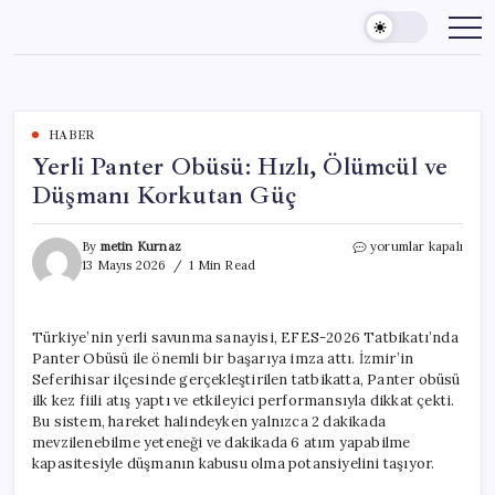
Skip
to
content
HABER
Yerli Panter Obüsü: Hızlı, Ölümcül ve
Düşmanı Korkutan Güç
Yerli
By
metin Kurnaz
yorumlar kapalı
Panter
13 Mayıs 2026
1 Min Read
Obüsü:
Hızlı,
Ölümcül
Türkiye’nin yerli savunma sanayisi, EFES-2026 Tatbikatı’nda
ve
Panter Obüsü ile önemli bir başarıya imza attı. İzmir’in
Düşmanı
Korkutan
Seferihisar ilçesinde gerçekleştirilen tatbikatta, Panter obüsü
Güç
ilk kez fiili atış yaptı ve etkileyici performansıyla dikkat çekti.
için
Bu sistem, hareket halindeyken yalnızca 2 dakikada
mevzilenebilme yeteneği ve dakikada 6 atım yapabilme
kapasitesiyle düşmanın kabusu olma potansiyelini taşıyor.