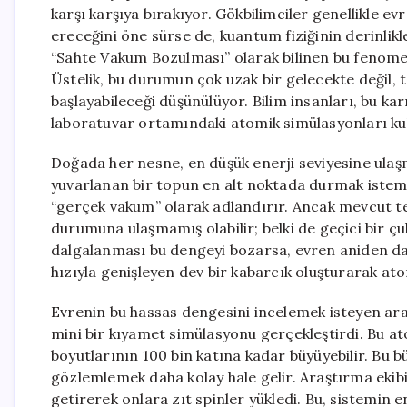
karşı karşıya bırakıyor. Gökbilimciler genellikle ev
ereceğini öne sürse de, kuantum fiziğinin derinlikl
“Sahte Vakum Bozulması” olarak bilinen bu fenome
Üstelik, bu durumun çok uzak bir gelecekte değil, 
başlayabileceği düşünülüyor. Bilim insanları, bu k
laboratuvar ortamındaki atomik simülasyonları k
Doğada her nesne, en düşük enerji seviyesine ulaş
yuvarlanan bir topun en alt noktada durmak istemes
“gerçek vakum” olarak adlandırır. Ancak mevcut t
durumuna ulaşmamış olabilir; belki de geçici bir ç
dalgalanması bu dengeyi bozarsa, evren aniden daha
hızıyla genişleyen dev bir kabarcık oluşturarak atomi
Evrenin bu hassas dengesini incelemek isteyen ara
mini bir kıyamet simülasyonu gerçekleştirdi. Bu ato
boyutlarının 100 bin katına kadar büyüyebilir. Bu 
gözlemlemek daha kolay hale gelir. Araştırma ekibi,
getirerek onlara zıt spinler yükledi. Bu, sistemin e