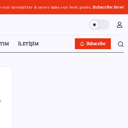
o our newsletter & never miss our best posts.
Subscribe Now!
TIM
İLETİŞİM
Subscribe
ı
SON YAZILAR
Trump’tan Fed Başkanı Warsh’a: Faiz kararı
tamamen ona bağlı değil