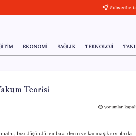
Subscribe t
ĞİTİM
EKONOMİ
SAĞLIK
TEKNOLOJİ
TANI
Vakum Teorisi
Evrenin
yorumlar kapal
Gizemli
Yapısı:
Sahte
Vakum
rmalar, bizi düşündüren bazı derin ve karmaşık sorularla