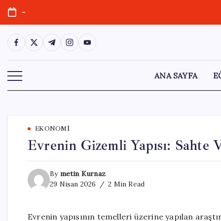
Skip
-
to
content
https://www.facebook.com/
https://twitter.com/
https://t.me/
https://www.instagram.com/
https://youtube.com/
ANA SAYFA
E
EKONOMI
Evrenin Gizemli Yapısı: Sahte 
By
metin Kurnaz
29 Nisan 2026
2 Min Read
Evrenin yapısının temelleri üzerine yapılan araştı