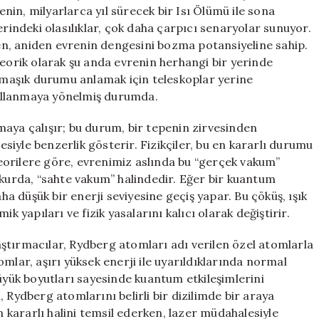
Teorisi
renin, milyarlarca yıl sürecek bir Isı Ölümü ile sona
için
erindeki olasılıklar, çok daha çarpıcı senaryolar sunuyor.
n, aniden evrenin dengesini bozma potansiyeline sahip.
teorik olarak şu anda evrenin herhangi bir yerinde
armaşık durumu anlamak için teleskoplar yerine
ullanmaya yönelmiş durumda.
maya çalışır; bu durum, bir tepenin zirvesinden
iyle benzerlik gösterir. Fizikçiler, bu en kararlı durumu
eorilere göre, evrenimiz aslında bu “gerçek vakum”
ukurda, “sahte vakum” halindedir. Eğer bir kuantum
 düşük bir enerji seviyesine geçiş yapar. Bu çöküş, ışık
k yapıları ve fizik yasalarını kalıcı olarak değiştirir.
ştırmacılar, Rydberg atomları adı verilen özel atomlarla
mlar, aşırı yüksek enerji ile uyarıldıklarında normal
büyük boyutları sayesinde kuantum etkileşimlerini
 Rydberg atomlarını belirli bir dizilimde bir araya
n kararlı halini temsil ederken, lazer müdahalesiyle