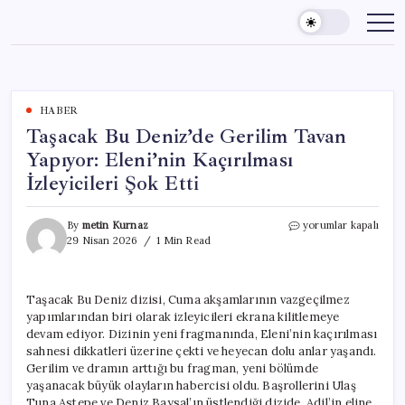
Skip
to
content
HABER
Taşacak Bu Deniz’de Gerilim Tavan
Yapıyor: Eleni’nin Kaçırılması
İzleyicileri Şok Etti
Taşacak
By
metin Kurnaz
yorumlar kapalı
Bu
29 Nisan 2026
1 Min Read
Deniz’de
Gerilim
Tavan
Taşacak Bu Deniz dizisi, Cuma akşamlarının vazgeçilmez
Yapıyor:
yapımlarından biri olarak izleyicileri ekrana kilitlemeye
Eleni’nin
Kaçırılması
devam ediyor. Dizinin yeni fragmanında, Eleni’nin kaçırılması
İzleyicileri
sahnesi dikkatleri üzerine çekti ve heyecan dolu anlar yaşandı.
Şok
Gerilim ve dramın arttığı bu fragman, yeni bölümde
Etti
yaşanacak büyük olayların habercisi oldu. Başrollerini Ulaş
için
Tuna Astepe ve Deniz Baysal’ın üstlendiği dizide, Adil’in eline