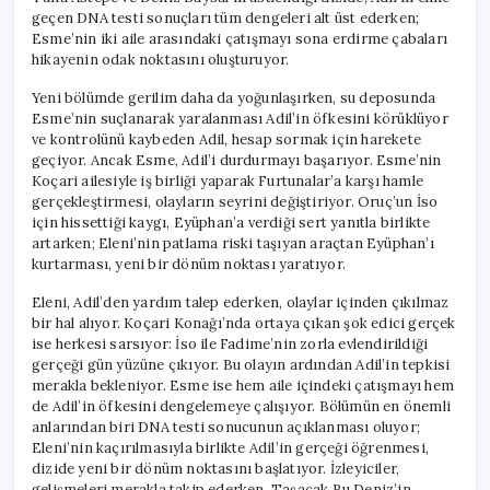
geçen DNA testi sonuçları tüm dengeleri alt üst ederken;
Esme’nin iki aile arasındaki çatışmayı sona erdirme çabaları
hikayenin odak noktasını oluşturuyor.
Yeni bölümde gerilim daha da yoğunlaşırken, su deposunda
Esme’nin suçlanarak yaralanması Adil’in öfkesini körüklüyor
ve kontrolünü kaybeden Adil, hesap sormak için harekete
geçiyor. Ancak Esme, Adil’i durdurmayı başarıyor. Esme’nin
Koçari ailesiyle iş birliği yaparak Furtunalar’a karşı hamle
gerçekleştirmesi, olayların seyrini değiştiriyor. Oruç’un İso
için hissettiği kaygı, Eyüphan’a verdiği sert yanıtla birlikte
artarken; Eleni’nin patlama riski taşıyan araçtan Eyüphan’ı
kurtarması, yeni bir dönüm noktası yaratıyor.
Eleni, Adil’den yardım talep ederken, olaylar içinden çıkılmaz
bir hal alıyor. Koçari Konağı’nda ortaya çıkan şok edici gerçek
ise herkesi sarsıyor: İso ile Fadime’nin zorla evlendirildiği
gerçeği gün yüzüne çıkıyor. Bu olayın ardından Adil’in tepkisi
merakla bekleniyor. Esme ise hem aile içindeki çatışmayı hem
de Adil’in öfkesini dengelemeye çalışıyor. Bölümün en önemli
anlarından biri DNA testi sonucunun açıklanması oluyor;
Eleni’nin kaçırılmasıyla birlikte Adil’in gerçeği öğrenmesi,
dizide yeni bir dönüm noktasını başlatıyor. İzleyiciler,
gelişmeleri merakla takip ederken, Taşacak Bu Deniz’in