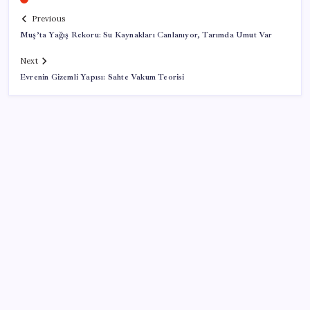
Previous
Muş’ta Yağış Rekoru: Su Kaynakları Canlanıyor, Tarımda Umut Var
Next
Evrenin Gizemli Yapısı: Sahte Vakum Teorisi
SON YAZILAR
TBMM Adalet Komisyonu’nda ‘pislik’ tartışması:
MHP’li Bülbül masaya yumruk attı, İYİ Partili vekilin
üzerine yürüdü