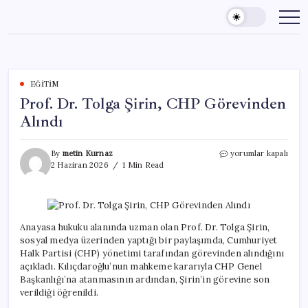
Skip
to
content
EĞITIM
Prof. Dr. Tolga Şirin, CHP Görevinden
Alındı
Prof.
By
metin Kurnaz
yorumlar kapalı
Dr.
2 Haziran 2026
1 Min Read
Tolga
Şirin,
CHP
Görevinden
Alındı
Anayasa hukuku alanında uzman olan Prof. Dr. Tolga Şirin,
için
sosyal medya üzerinden yaptığı bir paylaşımda, Cumhuriyet
Halk Partisi (CHP) yönetimi tarafından görevinden alındığını
açıkladı. Kılıçdaroğlu’nun mahkeme kararıyla CHP Genel
Başkanlığı’na atanmasının ardından, Şirin’in görevine son
verildiği öğrenildi.