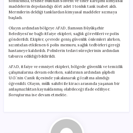
sonucunda, tesiste bulunan solvent ve tiner karışımı kimyasal
maddelerin depolandığı dört adet 1 tonluk tank isabet aldı.
Mermilerin deldiği tanklardan kimyasal maddeler sızmaya
başladı.
Olayın ardından bölgeye AFAD, Samsun Büyükşehir
Belediyesi’ne bağlı itfaiye ekipleri, sağlık görevlileri ve polis
gönderildi. Ekipler, çevrede geniş güvenlik önlemleri alırken,
sızıntıdan etkilenen 6 polis memuru, sağlık tedbirleri gereği
hastaneye kaldırıldı. Polislerin tedavi süreçlerinin ardından
taburcu edildiği bildirildi.
AFAD, itfaiye ve emniyet ekipleri, bölgede güvenlik ve temizlik
çalışmalarına devam ederken, saldırının ardından şüpheli
U.G.’nin Canik ilçesinde yakalanarak gözaltına alındığı
öğrenildi. Olayın, mülk sahibi ile kiracı arasında yaşanan bir
anlaşmazlıktan kaynaklanmış olabileceği ifade ediliyor.
Soruşturma ise devam etmekte.