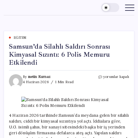
Skip
to
content
EĞITIM
Samsun’da Silahlı Saldırı Sonrası
Kimyasal Sızıntı: 6 Polis Memuru
Etkilendi
Samsun’da
By
metin Kurnaz
yorumlar kapalı
Silahlı
4 Haziran 2026
1 Min Read
Saldırı
Sonrası
Kimyasal
Sızıntı:
6
Polis
4 Haziran 2026 tarihinde Samsun’da meydana gelen bir silahlı
Memuru
saldırı, ciddi bir kimyasal sızıntıya yol açtı. İddialara göre,
Etkilendi
U.G. isimli şahıs, bir sanayi sitesindeki başka bir iş yerinden
için
geri dönüşüm firmasına defalarca ateş açtı. Yapılan saldırı